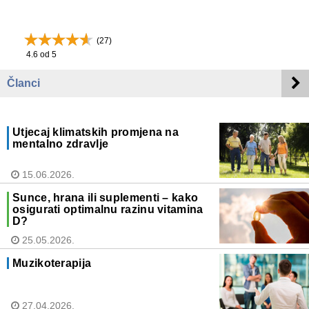
(
27
)
4.6
od 5
Članci
Utjecaj klimatskih promjena na
mentalno zdravlje
15.06.2026.
Sunce, hrana ili suplementi – kako
osigurati optimalnu razinu vitamina
D?
25.05.2026.
Muzikoterapija
27.04.2026.