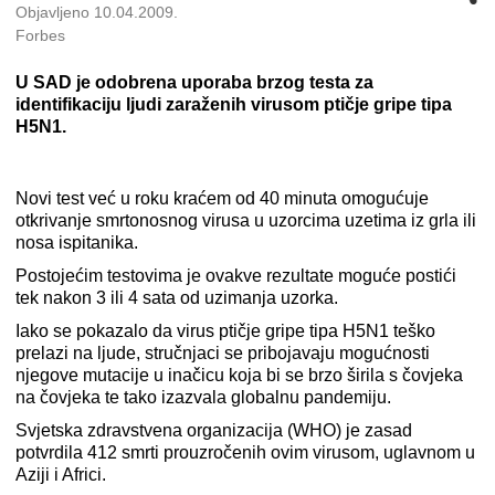
Objavljeno 10.04.2009.
Forbes
U SAD je odobrena uporaba brzog testa za
identifikaciju ljudi zaraženih virusom ptičje gripe tipa
H5N1.
Novi test već u roku kraćem od 40 minuta omogućuje
otkrivanje smrtonosnog virusa u uzorcima uzetima iz grla ili
nosa ispitanika.
Postojećim testovima je ovakve rezultate moguće postići
tek nakon 3 ili 4 sata od uzimanja uzorka.
Iako se pokazalo da virus ptičje gripe tipa H5N1 teško
prelazi na ljude, stručnjaci se pribojavaju mogućnosti
njegove mutacije u inačicu koja bi se brzo širila s čovjeka
na čovjeka te tako izazvala globalnu pandemiju.
Svjetska zdravstvena organizacija (WHO) je zasad
potvrdila 412 smrti prouzročenih ovim virusom, uglavnom u
Aziji i Africi.