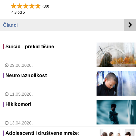
(
30
)
4.8
od 5
Članci
Suicid - prekid tišine
29.06.2026.
Neuroraznolikost
11.05.2026.
Hikikomori
13.04.2026.
Adolescenti i društvene mreže: