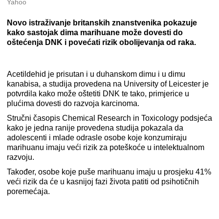
Yahoo
Novo istraživanje britanskih znanstvenika pokazuje
kako sastojak dima marihuane može dovesti do
oštećenja DNK i povećati rizik obolijevanja od raka.
Acetildehid je prisutan i u duhanskom dimu i u dimu
kanabisa, a studija provedena na University of Leicester je
potvrdila kako može oštetiti DNK te tako, primjerice u
plućima dovesti do razvoja karcinoma.
Stručni časopis Chemical Research in Toxicology podsjeća
kako je jedna ranije provedena studija pokazala da
adolescenti i mlade odrasle osobe koje konzumiraju
marihuanu imaju veći rizik za poteškoće u intelektualnom
razvoju.
Također, osobe koje puše marihuanu imaju u prosjeku 41%
veći rizik da će u kasnijoj fazi života patiti od psihotičnih
poremećaja.