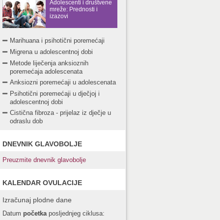
Adolescenti i društvene
mreže: Prednosti i
izazovi
Marihuana i psihotični poremećaji
Migrena u adolescentnoj dobi
Metode liječenja anksioznih
poremećaja adolescenata
Anksiozni poremećaji u adolescenata
Psihotični poremećaji u dječjoj i
adolescentnoj dobi
Cistična fibroza - prijelaz iz dječje u
odraslu dob
DNEVNIK GLAVOBOLJE
Preuzmite dnevnik glavobolje
KALENDAR OVULACIJE
Izračunaj plodne dane
Datum
početka
posljednjeg ciklusa: