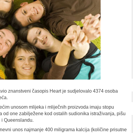
bjavio znanstveni časopis Heart je sudjelovalo 4374 osoba
eća.
većim unosom mlijeka i mliječnih proizvoda imaju stopu
ja od one zabilježene kod ostalih sudionika istraživanja, pišu
lu i Queenslandu.
dnevni unos najmanje 400 miligrama kalcija (količine prisutne