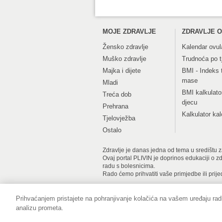
MOJE ZDRAVLJE
ZDRAVLJE O
Žensko zdravlje
Kalendar ovul
Muško zdravlje
Trudnoća po 
Majka i dijete
BMI - Indeks 
mase
Mladi
BMI kalkulato
Treća dob
djecu
Prehrana
Kalkulator kal
Tjelovježba
Ostalo
Zdravlje je danas jedna od tema u središtu zan
Ovaj portal PLIVIN je doprinos edukaciji o z
radu s bolesnicima.
Rado ćemo prihvatiti vaše primjedbe ili prije
Prihvaćanjem pristajete na pohranjivanje kolačića na vašem uređaju radi
Impressum
Pravne informacije
Zaš
analizu prometa.