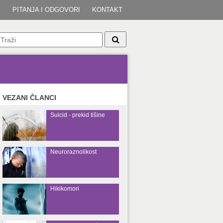
I
PITANJA I ODGOVORI
KONTAKT
VEZANI ČLANCI
Suicid - prekid tišine
Neuroraznolikost
Hikikomori