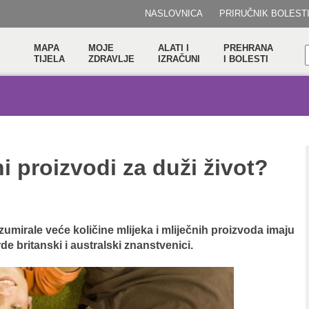
NASLOVNICA
PRIRUČNIK BOLEST
MAPA
MOJE
ALATI I
PREHRANA
TIJELA
ZDRAVLJE
IZRAČUNI
I BOLESTI
ni proizvodi za duži život?
umirale veće količine mlijeka i mliječnih proizvoda imaju
e britanski i australski znanstvenici.