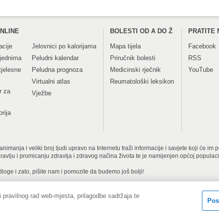
NLINE
BOLESTI OD A DO Ž
PRATITE 
acije
Jelovnici po kalorijama
Mapa tijela
Facebook
tjednima
Peludni kalendar
Priručnik bolesti
RSS
tjelesne
Peludna prognoza
Medicinski rječnik
YouTube
Virtualni atlas
Reumatološki leksikon
r za
Vježbe
orija
imanja i veliki broj ljudi upravo na Internetu traži informacije i savjete koji će im
dravlju i promicanju zdravlja i zdravog načina života te je namijenjen općoj populac
dloge i zato, pišite nam i pomozite da budemo još bolji!
 pravilnog rad web-mjesta, prilagodbe sadržaja te
Copyright © 2001-
tita privatnosti i kolačići
Kontakt obrazac
Pos