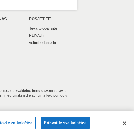
NAS
POSJETITE
Teva
Global site
PLIVA.hr
volimhodanje.hr
 pomoći da kvalitetno brinu o svom zdravlju.
iji i medicinskim djelatnicima kao pomoć u
2026 PLIVAzdravlje. Sva prava pridržana.
tavke za kolačiće
Prihvatite sve kolačiće