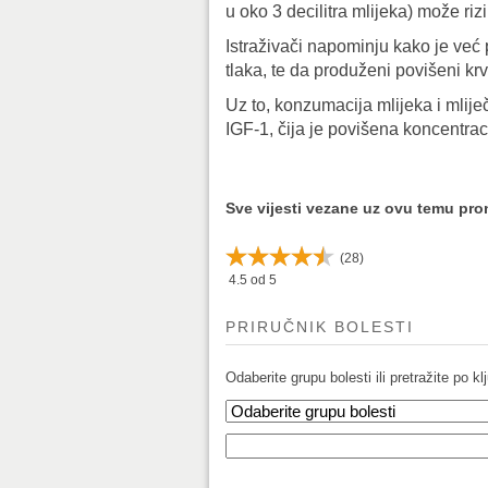
u oko 3 decilitra mlijeka) može r
Istraživači napominju kako je već 
tlaka, te da produženi povišeni kr
Uz to, konzumacija mlijeka i mli
IGF-1, čija je povišena koncentrac
Sve vijesti vezane uz ovu temu pr
(
28
)
4.5
od 5
PRIRUČNIK BOLESTI
Odaberite grupu bolesti ili pretražite po klj