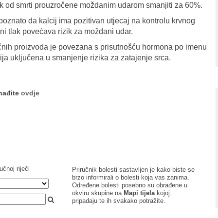
izik od smrti prouzročene moždanim udarom smanjiti za 60%.
poznato da kalcij ima pozitivan utjecaj na kontrolu krvnog
vni tlak povećava rizik za moždani udar.
ječnih proizvoda je povezana s prisutnošću hormona po imenu
ija uključena u smanjenje rizika za zatajenje srca.
onađite
ovdje
učnoj riječi
Priručnik bolesti sastavljen je kako biste se
brzo informirali o bolesti koja vas zanima.
Određene bolesti posebno su obrađene u
okviru skupine na
Mapi tijela
kojoj
pripadaju te ih svakako potražite.