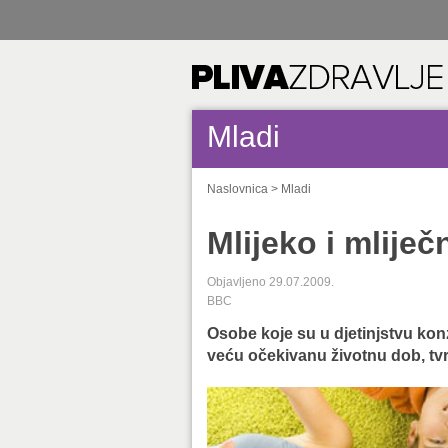
Mladi
Naslovnica
>
Mladi
Mlijeko i mliječ
Objavljeno 29.07.2009.
BBC
Osobe koje su u djetinjstvu konz
veću očekivanu životnu dob, tvrd