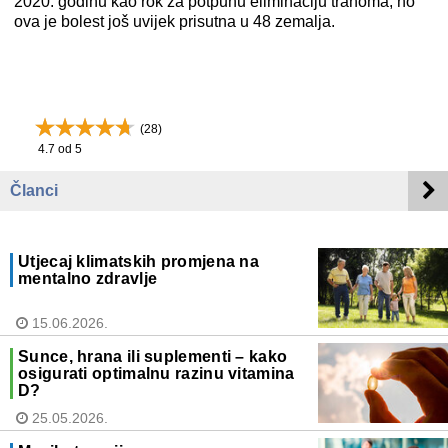
2020. godinu kao rok za potpunu eliminaciju trahoma, no
ova je bolest još uvijek prisutna u 48 zemalja.
(
28
)
4.7
od 5
Članci
Utjecaj klimatskih promjena na
mentalno zdravlje
15.06.2026.
Sunce, hrana ili suplementi – kako
osigurati optimalnu razinu vitamina
D?
25.05.2026.