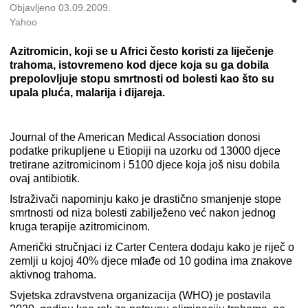
Objavljeno 03.09.2009.
Yahoo
Azitromicin, koji se u Africi često koristi za liječenje
trahoma, istovremeno kod djece koja su ga dobila
prepolovljuje stopu smrtnosti od bolesti kao što su
upala pluća, malarija i dijareja.
Journal of the American Medical Association donosi
podatke prikupljene u Etiopiji na uzorku od 13000 djece
tretirane azitromicinom i 5100 djece koja još nisu dobila
ovaj antibiotik.
Istraživači napominju kako je drastično smanjenje stope
smrtnosti od niza bolesti zabilježeno već nakon jednog
kruga terapije azitromicinom.
Američki stručnjaci iz Carter Centera dodaju kako je riječ o
zemlji u kojoj 40% djece mlađe od 10 godina ima znakove
aktivnog trahoma.
Svjetska zdravstvena organizacija (WHO) je postavila