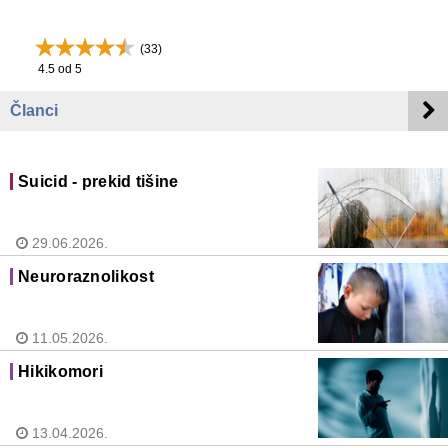
(
33
)
4.5
od 5
Članci
Suicid - prekid tišine
29.06.2026.
Neuroraznolikost
11.05.2026.
Hikikomori
13.04.2026.