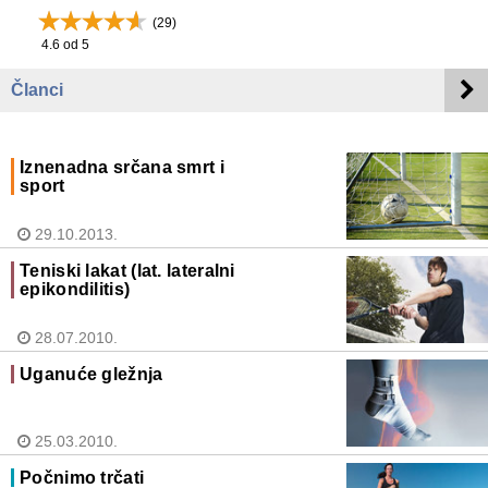
(
29
)
4.6
od 5
Članci
Iznenadna srčana smrt i
sport
29.10.2013.
Teniski lakat (lat. lateralni
epikondilitis)
28.07.2010.
Uganuće gležnja
25.03.2010.
Počnimo trčati