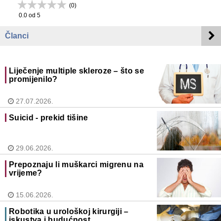
(
0
)
0.0
od 5
Članci
Liječenje multiple skleroze – što se
promijenilo?
27.07.2026.
Suicid - prekid tišine
29.06.2026.
Prepoznaju li muškarci migrenu na
vrijeme?
15.06.2026.
Robotika u urološkoj kirurgiji –
iskustva i budućnost