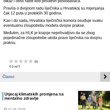
otkaz i otišli raditi kod privatnih poslodavaca.
Pravila o dvojnom radu liječnika u Hrvatskoj su mijenjanja
čak 12 puta u proteklih 30 godina.
Kao i do sada, Hrvatska liječnička komora osuđuje svaku
eventualnu zloupotrebu modela dvojne prakse.
Međutim, za HLK je krajnje neprihvatljivo da se zbog
pojedinačne zloupotrebe ukida pravo liječnika na dvojnu
praksu.
(
0
)
0.0
od 5
Članci
Utjecaj klimatskih promjena na
mentalno zdravlje
15.06.2026.