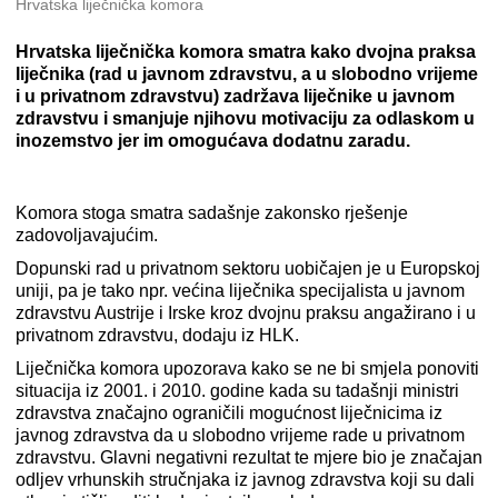
Hrvatska liječnička komora
Hrvatska liječnička komora smatra kako dvojna praksa
liječnika (rad u javnom zdravstvu, a u slobodno vrijeme
i u privatnom zdravstvu) zadržava liječnike u javnom
zdravstvu i smanjuje njihovu motivaciju za odlaskom u
inozemstvo jer im omogućava dodatnu zaradu.
Komora stoga smatra sadašnje zakonsko rješenje
zadovoljavajućim.
Dopunski rad u privatnom sektoru uobičajen je u Europskoj
uniji, pa je tako npr. većina liječnika specijalista u javnom
zdravstvu Austrije i Irske kroz dvojnu praksu angažirano i u
privatnom zdravstvu, dodaju iz HLK.
Liječnička komora upozorava kako se ne bi smjela ponoviti
situacija iz 2001. i 2010. godine kada su tadašnji ministri
zdravstva značajno ograničili mogućnost liječnicima iz
javnog zdravstva da u slobodno vrijeme rade u privatnom
zdravstvu. Glavni negativni rezultat te mjere bio je značajan
odljev vrhunskih stručnjaka iz javnog zdravstva koji su dali