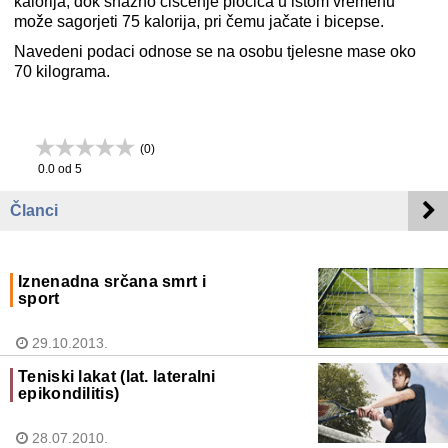
kalorija, dok snažno čišćenje pločica u istom vremenu
može sagorjeti 75 kalorija, pri čemu jačate i bicepse.
Navedeni podaci odnose se na osobu tjelesne mase oko
70 kilograma.
(
0
)
0.0
od 5
Članci
Iznenadna srčana smrt i
sport
29.10.2013.
Teniski lakat (lat. lateralni
epikondilitis)
28.07.2010.