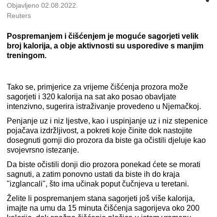
Objavljeno 02.08.2022.
Reuters
Pospremanjem i čišćenjem je moguće sagorjeti velik
broj kalorija, a obje aktivnosti su usporedive s manjim
treningom.
Tako se, primjerice za vrijeme čišćenja prozora može
sagorjeti i 320 kalorija na sat ako posao obavljate
intenzivno, sugerira istraživanje provedeno u Njemačkoj.
Penjanje uz i niz ljestve, kao i uspinjanje uz i niz stepenice
pojačava izdržljivost, a pokreti koje činite dok nastojite
dosegnuti gornji dio prozora da biste ga očistili djeluje kao
svojevrsno istezanje.
Da biste očistili donji dio prozora ponekad ćete se morati
sagnuti, a zatim ponovno ustati da biste ih do kraja
"izglancali", što ima učinak poput čučnjeva u teretani.
Želite li pospremanjem stana sagorjeti još više kalorija,
imajte na umu da 15 minuta čišćenja sagorijeva oko 200