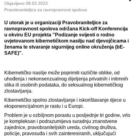
Objavljeno 08.03.2023.
Pravobraniteljica za ravnopravnost spolova
U utorak je u organizaciji Pravobraniteljice za
ravnopravnost spolova održana Kick-off Konferencija
u okviru EU projekta "Podizanje svijesti o rodno
uvjetovanom kibernetičkom nasilju nad djevojčicama i
ženama te stvaranje sigurnijeg online okruženja (bE-
SAFE)".
Kibernetičko nasilje može poprimiti različite oblike, od
uhođenja i nekonsenzualnog dijeljenja privatnih i intimnih
slika ili osobnih podataka, do seksualnog kibernetičkog
zlostavljanja.
Kibernetičko spolno zlostavljanje i iskorištavanje djece u
eksponencijalnom je rastu i u Europi.
Problem je u ozbiljnom porastu u posljednje tri godine, vrlo
je kompleksan i podrazumijeva suradnju znanstvene
zajednice, pravobraniteljskih ureda, civilnog društva,
policije, pravosuđa i svih zainteresiranih, uključujući