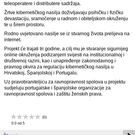
teleoperatere i distributere sadržaja.
Žrtve kibernetičkog nasilja doživljavaju psihičku i fizičku
devastaciju, sramoćenje u radnom i obiteljskom okruženju
te u širem prostoru.
Rodno uvjetovano nasilje se iz stvarnog života prelijeva na
internet.
Projekt će trajati tri godine, a cilj mu je stvaranje sigurnijeg
online okruženja podizanjem svijesti na institucionalnoj i
društvenoj razini, kao i unapređenje zakonodavnog i
pravnog okvira za regulaciju kibernetičkog nasilja u
Hrvatskoj, Španjolskoj i Portugalu.
Uz pravobraniteljicu za ravnopravnost spolova u projektu
sudjeluju portugalske i španjolske organizacije za
ravnopravnost spolova i zaštitu ženskih prava.
(
0
)
0.0
od 5