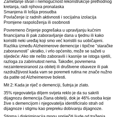
Zametanje stvari i nemogućnost rekonstrukcije prethodnog
kretanja, radi njihova pronalaska
Smanjena ili lošija prosudba
Povlačenje iz radnih aktivnosti i socijalna izolacija
Promjene raspoloženja ili osobnosti
Povremeno činjenje pogrešaka u upravljanju kućnim
financijama ili pak zaboravljanje dana u tjednu ili kako
koristiti neki uređaj koji smo već koristili su uobičajeni.
Razlika između Alzheimerove demencije i tipične "staračke
zaboravnosti" ukratko, i vrlo općenito, može se sažeti u
sljedeće: Ako ste nešto zaboravili i kasnije se istoga sjetili,
razloga za zabrinutost nema. Također, povremena
nezainteresiranost za obitelj ili društvene obaveze ili pak
razdražljivost kada vam se poremeti rutina ne znače nužno
da patite od Alzheimerove bolesti.
Mit 2: Kada je riječ o demenciji, šutnja je zlato.
35% njegovatelja diljem svijeta reklo je da su sakrili
dijagnozu demencija člana obitelji, dok je 46% osoba koje
žive s demencijom i njegovatelja identificiralo strah od
dijagnoze i stigmu kao prepreku dobivanju dijagnoze.
Stigma i diskriminacija mogu spriječiti ljude od traženja