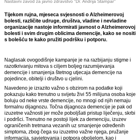
Nastavni zavod za javno zdravstvo "Dr. Andrija Štampar"
Tijekom rujna, mjeseca svjesnosti o Alzheimerovoj
bolesti, različite udruge, društva, vladine i nevladine
organizacije nastoje informirati javnost o Alzheimerovoj
bolesti i svim drugim oblicima demencije, kako se nositi
s bolešću te kako pružiti podršku i potporu.
Naglasak ovogodišnje kampanje je na razbijanju stigme i
razotkrivanju mitova s ciljem boljeg razumijevanja
demencije i smanjenja štetnog utjecaja demencije na
pojedince, obitelji i društvo u cjelini.
Navedeno je izrazito važno s obzirom na podatke koji
pokazuju kako trenutno u svijetu živi 55 milijuna osoba koje
boluju od neke vrste demencije, no mnogi od njih nemaju
formalnu dijagnozu. Točna dijagnoza demencije je pak od
izuzetne važnosti jer može poboljšati pristup liječenju, skrbi
i podršci. Trenutno ne postoji lijek za demenciju, izuzev
ograničenih tretmana vezanih uz smanjenje određenih
simptoma, zbog čega su izuzetno važne njega, pružanje
informacija, savjetovanja i potpora oboljelom, kao i