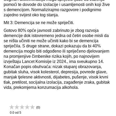
pomoći te dovode do izolacije i usamljenosti onih koji žive
s demencijom. Normalizirajmo razgovore i podignimo
zajedno svijest oko tog stanja.
Mit 3: Demencija se ne može spriječiti.
Gotovo 80% opće javnosti zabrinuto je zbog razvoja
demencije dok istovremeno jedna od četiri osobe misli da
se ništa učiniti ne može učiniti kako bi se demencija
spriječila. S druge strane, dokazi pokazuju da bi 40%
demencija moglo biti odgođeno ili spriječeno djelovanjem
na promjenjive čimbenike rizika kojih, po najnovijem
izvještaju Lancet Komisije iz 2024., ima sveukupno 14.
Konačan popis obuhvaća: nizak stupanj obrazovanja,
gubitak sluha, visok kolesterol, depresija, povrede glave,
manjak tjelesne aktivnosti, dijabetes, pušenje, visok krvni
tlak, pretilost, socijalna izolacija, zagađenje zraka, gubitak
vida, prekomjerna konzumacija alkohola.
(
0
)
0.0
od 5