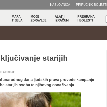
NASLOVNICA
PRIRUČNIK BOLEST
MAPA
MOJE
ALATI I
PREHRANA
TIJELA
ZDRAVLJE
IZRAČUNI
I BOLESTI
jučivanje starijih
ija Štampar"
eđunarodnog dana ljudskih prava provode kampanje
ebe starijih osoba te njihovog osnaživanja.