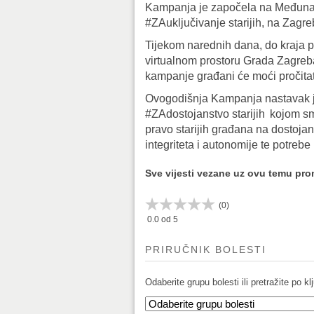
Kampanja je započela na Međunar
#ZAuključivanje starijih, na Zagr
Tijekom narednih dana, do kraja pr
virtualnom prostoru Grada Zagreba,
kampanje građani će moći pročitati
Ovogodišnja Kampanja nastavak 
#ZAdostojanstvo starijih kojom smo 
pravo starijih građana na dostojans
integriteta i autonomije te potre
Sve vijesti vezane uz ovu temu pr
(
0
)
0.0
od 5
PRIRUČNIK BOLESTI
Odaberite grupu bolesti ili pretražite po klj