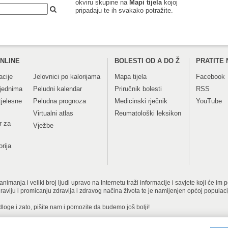
okviru skupine na
Mapi tijela
kojoj
pripadaju te ih svakako potražite.
NLINE
BOLESTI OD A DO Ž
PRATITE 
acije
Jelovnici po kalorijama
Mapa tijela
Facebook
tjednima
Peludni kalendar
Priručnik bolesti
RSS
tjelesne
Peludna prognoza
Medicinski rječnik
YouTube
Virtualni atlas
Reumatološki leksikon
r za
Vježbe
orija
imanja i veliki broj ljudi upravo na Internetu traži informacije i savjete koji će im
dravlju i promicanju zdravlja i zdravog načina života te je namijenjen općoj populac
dloge i zato, pišite nam i pomozite da budemo još bolji!