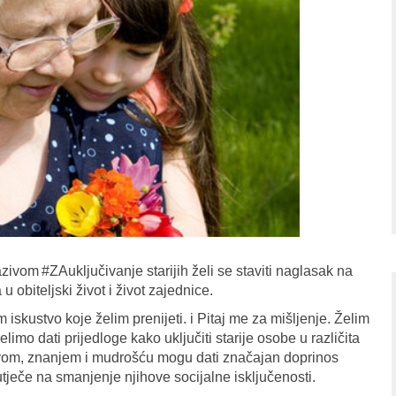
om #ZAuključivanje starijih želi se staviti naglasak na
u obiteljski život i život zajednice.
iskustvo koje želim prenijeti. i Pitaj me za mišljenje. Želim
limo dati prijedloge kako uključiti starije osobe u različita
stvom, znanjem i mudrošću mogu dati značajan doprinos
o utječe na smanjenje njihove socijalne isključenosti.