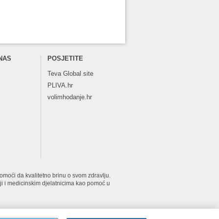
NAS
POSJETITE
Teva
Global site
PLIVA.hr
volimhodanje.hr
 pomoći da kvalitetno brinu o svom zdravlju.
iji i medicinskim djelatnicima kao pomoć u