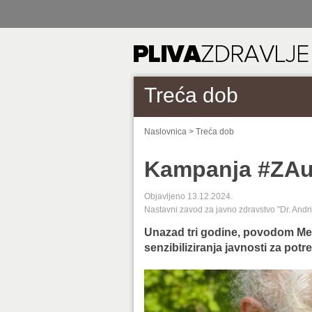
Treća dob
Naslovnica
>
Treća dob
Kampanja #ZAukl
Objavljeno 13.12.2024.
Nastavni zavod za javno zdravstvo "Dr. Andr
Unazad tri godine, povodom M
senzibiliziranja javnosti za potr