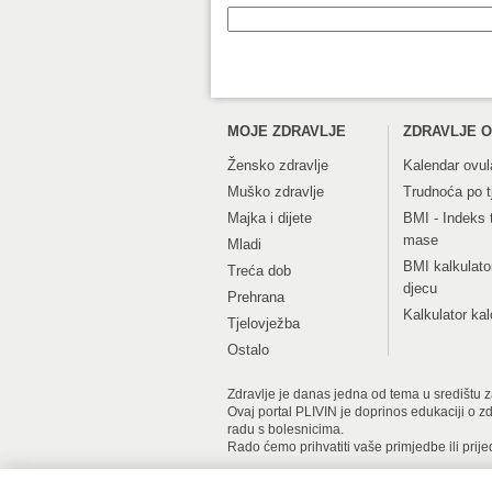
MOJE ZDRAVLJE
ZDRAVLJE O
Žensko zdravlje
Kalendar ovul
Muško zdravlje
Trudnoća po 
Majka i dijete
BMI - Indeks 
mase
Mladi
BMI kalkulato
Treća dob
djecu
Prehrana
Kalkulator kal
Tjelovježba
Ostalo
Zdravlje je danas jedna od tema u središtu zan
Ovaj portal PLIVIN je doprinos edukaciji o z
radu s bolesnicima.
Rado ćemo prihvatiti vaše primjedbe ili prije