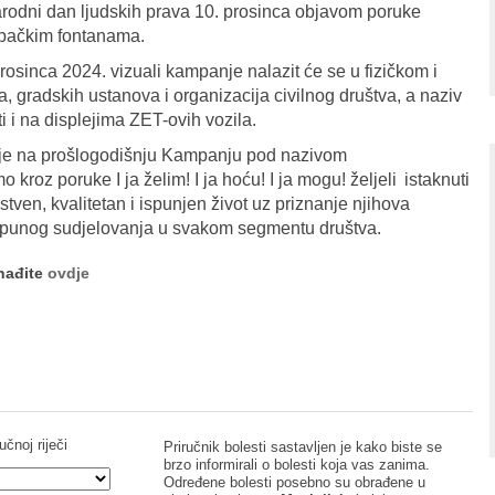
odni dan ljudskih prava 10. prosinca objavom poruke
ebačkim fontanama.
osinca 2024. vizuali kampanje nalazit će se u fizičkom i
 gradskih ustanova i organizacija civilnog društva, a naziv
 i na displejima ZET-ovih vozila.
je na prošlogodišnju Kampanju pod nazivom
kroz poruke I ja želim! I ja hoću! I ja mogu! željeli istaknuti
tven, kvalitetan i ispunjen život uz priznanje njihova
be punog sudjelovanja u svakom segmentu društva.
onađite
ovdje
učnoj riječi
Priručnik bolesti sastavljen je kako biste se
brzo informirali o bolesti koja vas zanima.
Određene bolesti posebno su obrađene u