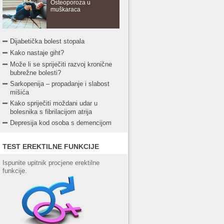
Osteoporoza u
muškaraca
Dijabetička bolest stopala
Kako nastaje giht?
Može li se spriječiti razvoj kronične
bubrežne bolesti?
Sarkopenija – propadanje i slabost
mišića
Kako spriječiti moždani udar u
bolesnika s fibrilacijom atrija
Depresija kod osoba s demencijom
TEST EREKTILNE FUNKCIJE
Ispunite upitnik procjene erektilne
funkcije.