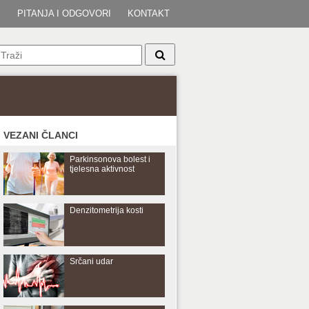
I
PITANJA I ODGOVORI
KONTAKT
VEZANI ČLANCI
Parkinsonova bolest i
tjelesna aktivnost
Denzitometrija kosti
Srčani udar