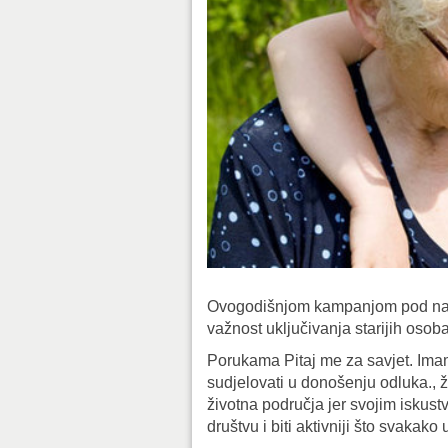
Ovogodišnjom kampanjom pod naziv
važnost uključivanja starijih osoba 
Porukama Pitaj me za savjet. Imam 
sudjelovati u donošenju odluka., že
životna područja jer svojim isku
društvu i biti aktivniji što svakak