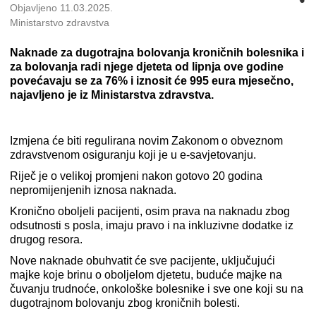
Objavljeno 11.03.2025.
Ministarstvo zdravstva
Naknade za dugotrajna bolovanja kroničnih bolesnika i
za bolovanja radi njege djeteta od lipnja ove godine
povećavaju se za 76% i iznosit će 995 eura mjesečno,
najavljeno je iz Ministarstva zdravstva.
Izmjena će biti regulirana novim Zakonom o obveznom
zdravstvenom osiguranju koji je u e-savjetovanju.
Riječ je o velikoj promjeni nakon gotovo 20 godina
nepromijenjenih iznosa naknada.
Kronično oboljeli pacijenti, osim prava na naknadu zbog
odsutnosti s posla, imaju pravo i na inkluzivne dodatke iz
drugog resora.
Nove naknade obuhvatit će sve pacijente, uključujući
majke koje brinu o oboljelom djetetu, buduće majke na
čuvanju trudnoće, onkološke bolesnike i sve one koji su na
dugotrajnom bolovanju zbog kroničnih bolesti.