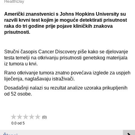
HealthDay
Američki znanstvenici s Johns Hopkins University su
razvili krvni test kojim je moguće detektirati prisutnost
raka do tri godine prije pojave kliničkih znakova
prisutnosti.
Stručni časopis Cancer Discovery piše kako se djelovanje
testa temelji na otkrivanju prisutnosti genetskog materijala
iz tumora u krvi.
Rano otkrivanje tumora znatno povećava izglede za uspjeh
liječenja, naglašavaju istraživači.
Dosadašnji nalazi su rezultat analize uzoraka prikupljenih
od 52 osobe.
(
0
)
0.0
od 5