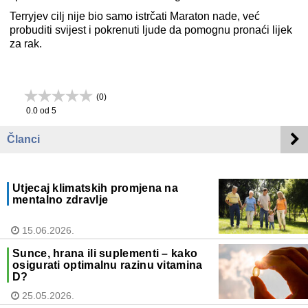
Terryjev cilj nije bio samo istrčati Maraton nade, već
probuditi svijest i pokrenuti ljude da pomognu pronaći lijek
za rak.
(
0
)
0.0
od 5
Članci
Utjecaj klimatskih promjena na
mentalno zdravlje
15.06.2026.
Sunce, hrana ili suplementi – kako
osigurati optimalnu razinu vitamina
D?
25.05.2026.