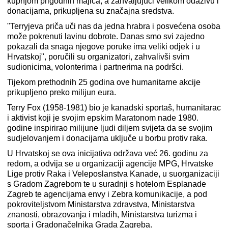
kupnjom prigodnih majica, a zahvaljujući velikom odazivu i
donacijama, prikupljena su značajna sredstva.
"Terryjeva priča uči nas da jedna hrabra i posvećena osoba
može pokrenuti lavinu dobrote. Danas smo svi zajedno
pokazali da snaga njegove poruke ima veliki odjek i u
Hrvatskoj", poručili su organizatori, zahvalivši svim
sudionicima, volonterima i partnerima na podršci.
Tijekom prethodnih 25 godina ove humanitarne akcije
prikupljeno preko milijun eura.
Terry Fox (1958-1981) bio je kanadski sportaš, humanitarac
i aktivist koji je svojim epskim Maratonom nade 1980.
godine inspirirao milijune ljudi diljem svijeta da se svojim
sudjelovanjem i donacijama uključe u borbu protiv raka.
U Hrvatskoj se ova inicijativa održava već 26. godinu za
redom, a odvija se u organizaciji agencije MPG, Hrvatske
Lige protiv Raka i Veleposlanstva Kanade, u suorganizaciji
s Gradom Zagrebom te u suradnji s hotelom Esplanade
Zagreb te agencijama envy i Zebra komunikacije, a pod
pokroviteljstvom Ministarstva zdravstva, Ministarstva
znanosti, obrazovanja i mladih, Ministarstva turizma i
sporta i Gradonačelnika Grada Zagreba.