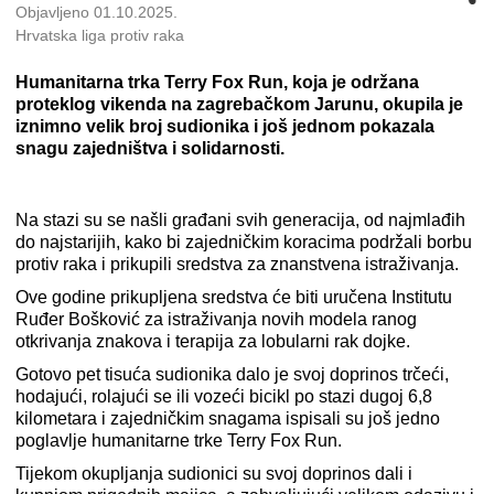
Objavljeno 01.10.2025.
Hrvatska liga protiv raka
Humanitarna trka Terry Fox Run, koja je održana
proteklog vikenda na zagrebačkom Jarunu, okupila je
iznimno velik broj sudionika i još jednom pokazala
snagu zajedništva i solidarnosti.
Na stazi su se našli građani svih generacija, od najmlađih
do najstarijih, kako bi zajedničkim koracima podržali borbu
protiv raka i prikupili sredstva za znanstvena istraživanja.
Ove godine prikupljena sredstva će biti uručena Institutu
Ruđer Bošković za istraživanja novih modela ranog
otkrivanja znakova i terapija za lobularni rak dojke.
Gotovo pet tisuća sudionika dalo je svoj doprinos trčeći,
hodajući, rolajući se ili vozeći bicikl po stazi dugoj 6,8
kilometara i zajedničkim snagama ispisali su još jedno
poglavlje humanitarne trke Terry Fox Run.
Tijekom okupljanja sudionici su svoj doprinos dali i