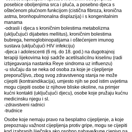
posebice oboljenjima srca i pluća, a posebno djeca s
oštećenom plućnom funkcijom (cistična fibroza, kronična
astma, bronhopulmonalna displazija) i s kongenitalnim
manama
-odrasli i djeca s kroničnim bolestima metabolizma
(uključujući dijabetes mellitus), kroničnim bolestima
bubrega, hemoglobinopatijama i oštećenjem imunog
sustava (uključujući HIV infekciju)
-djeca i adolescenti (6 mj. do 18. god.) na dugotrajnoj
terapiji lijekovima koji sadrže acetilsalicilnu kiselinu (radi
izbjegavanja nastanka Reye sindroma uz influenzu)
-u slučaju da se neka od osoba za koje je cijepljenje
preporučljivo, zbog svog zdravstvenog stanja ne može
cijepiti (kontraindikacija), umjesto njih se pod istim uvjetima
mogu cijepiti osobe iz njihove bliske okoline, na primjer
kućni kontakti (uključujući djecu), osobe koje pružaju kućnu
medicinsku njegu i sl.
-zdravstveni radnici
-trudnice
Osobe koje nemaju pravo na besplatno cijepljenje, a koje
prepoznaju važnost cijepljenja protiv gripe, mogu se cijepiti
kod izabranih liječnika ako osobno nabave/kupe cjepivo na