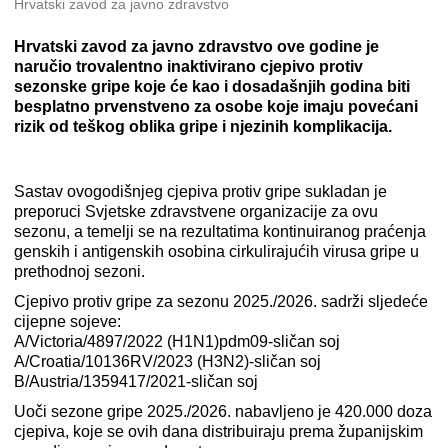
Hrvatski zavod za javno zdravstvo
Hrvatski zavod za javno zdravstvo ove godine je
naručio trovalentno inaktivirano cjepivo protiv
sezonske gripe koje će kao i dosadašnjih godina biti
besplatno prvenstveno za osobe koje imaju povećani
rizik od teškog oblika gripe i njezinih komplikacija.
Sastav ovogodišnjeg cjepiva protiv gripe sukladan je
preporuci Svjetske zdravstvene organizacije za ovu
sezonu, a temelji se na rezultatima kontinuiranog praćenja
genskih i antigenskih osobina cirkulirajućih virusa gripe u
prethodnoj sezoni.
Cjepivo protiv gripe za sezonu 2025./2026. sadrži sljedeće
cijepne sojeve:
A/Victoria/4897/2022 (H1N1)pdm09-sličan soj
A/Croatia/10136RV/2023 (H3N2)-sličan soj
B/Austria/1359417/2021-sličan soj
Uoči sezone gripe 2025./2026. nabavljeno je 420.000 doza
cjepiva, koje se ovih dana distribuiraju prema županijskim