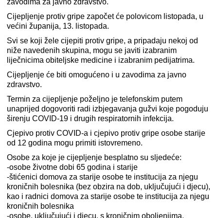
zavodima za javno zdravstvo.
Cijepljenje protiv gripe započet će polovicom listopada, u
većini županija, 13. listopada.
Svi se koji žele cijepiti protiv gripe, a pripadaju nekoj od
niže navedenih skupina, mogu se javiti izabranim
liječnicima obiteljske medicine i izabranim pedijatrima.
Cijepljenje će biti omogućeno i u zavodima za javno
zdravstvo.
Termin za cijepljenje poželjno je telefonskim putem
unaprijed dogovoriti radi izbjegavanja gužvi koje pogoduju
širenju COVID-19 i drugih respiratornih infekcija.
Cjepivo protiv COVID-a i cjepivo protiv gripe osobe starije
od 12 godina mogu primiti istovremeno.
Osobe za koje je cijepljenje besplatno su sljedeće:
-osobe životne dobi 65 godina i starije
-štićenici domova za starije osobe te institucija za njegu
kroničnih bolesnika (bez obzira na dob, uključujući i djecu),
kao i radnici domova za starije osobe te institucija za njegu
kroničnih bolesnika
-osobe, uključujući i djecu, s kroničnim oboljenjima,