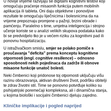
U novije vrijeme razvijaju se digitalni kognitivni testovi koji
omogućuju praćenje misaonih funkcija putem mobilnih
aplikacija ili tableta. Oni daju objektivne i ponovljive
rezultate te omogućuju liječnicima i bolesnicima da na
vrijeme prepoznaju promjene u pažnji, brzini obrade i
pamćenju. Paralelno s time, umjetna inteligencija i strojno
učenje koriste se u analizi velikih skupova podataka kako
bi se predvidjelo tko je u većem riziku za kognitivni pad ili
ponovnu hospitalizaciju.
U istraživačkom smislu,
smjer se polako pomiče s
proučavanja "deficita" prema
konceptu kognitivne
otpornosti (engl.
cognitive resilience
) – odnosno
sposobnosti nekih pojedinaca da zadrže ili obnove
misaone funkcije unatoč bolesti.
Neki čimbenici koji pridonose toj otpornosti uključuju višu
razinu obrazovanja, aktivan društveni život, podršku obitelji
te zdrav životni stil. Time se ponovno potvrđuje koliko su
psihijatrijski poremećaji kompleksna, ali i dinamična stanja,
u kojima biološki i socijalni čimbenici djeluju zajedno.
Kliničke implikacije i pogled naprijed