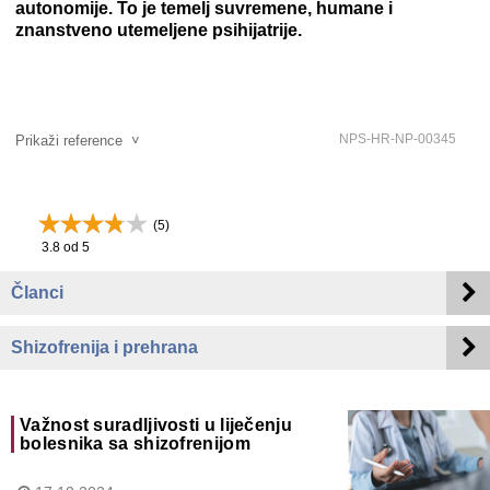
autonomije. To je temelj suvremene, humane i
znanstveno utemeljene psihijatrije.
NPS-HR-NP-00345
Prikaži reference
˅
(
5
)
3.8
od 5
Članci
Shizofrenija i prehrana
Važnost suradljivosti u liječenju
bolesnika sa shizofrenijom