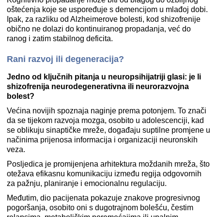
oštećenja koje se uspoređuje s demencijom u mlađoj dobi.
Ipak, za razliku od Alzheimerove bolesti, kod shizofrenije
obično ne dolazi do kontinuiranog propadanja, već do
ranog i zatim stabilnog deficita.
Rani razvoj ili degeneracija?
Jedno od ključnih pitanja u neuropsihijatriji glasi: je li
shizofrenija neurodegenerativna ili neurorazvojna
bolest?
Većina novijih spoznaja naginje prema potonjem. To znači
da se tijekom razvoja mozga, osobito u adolescenciji, kad
se oblikuju sinaptičke mreže, događaju suptilne promjene u
načinima prijenosa informacija i organizaciji neuronskih
veza.
Posljedica je promijenjena arhitektura moždanih mreža, što
otežava efikasnu komunikaciju između regija odgovornih
za pažnju, planiranje i emocionalnu regulaciju.
Međutim, dio pacijenata pokazuje znakove progresivnog
pogoršanja, osobito oni s dugotrajnom bolešću, čestim