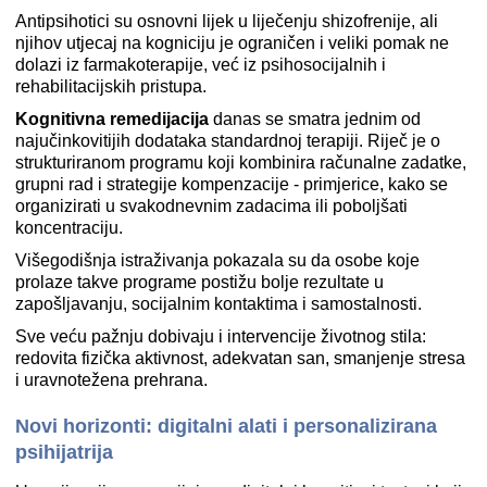
Antipsihotici su osnovni lijek u liječenju shizofrenije, ali
njihov utjecaj na kogniciju je ograničen i veliki pomak ne
dolazi iz farmakoterapije, već iz psihosocijalnih i
rehabilitacijskih pristupa.
Kognitivna remedijacija
danas se smatra jednim od
najučinkovitijih dodataka standardnoj terapiji. Riječ je o
strukturiranom programu koji kombinira računalne zadatke,
grupni rad i strategije kompenzacije - primjerice, kako se
organizirati u svakodnevnim zadacima ili poboljšati
koncentraciju.
Višegodišnja istraživanja pokazala su da osobe koje
prolaze takve programe postižu bolje rezultate u
zapošljavanju, socijalnim kontaktima i samostalnosti.
Sve veću pažnju dobivaju i intervencije životnog stila:
redovita fizička aktivnost, adekvatan san, smanjenje stresa
i uravnotežena prehrana.
Novi horizonti: digitalni alati i personalizirana
psihijatrija