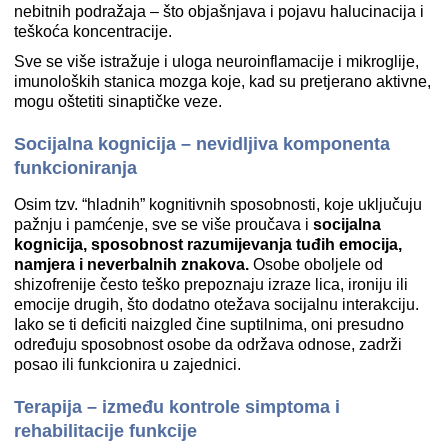
nebitnih podražaja – što objašnjava i pojavu halucinacija i
teškoća koncentracije.
Sve se više istražuje i uloga neuroinflamacije i mikroglije,
imunoloških stanica mozga koje, kad su pretjerano aktivne,
mogu oštetiti sinaptičke veze.
Socijalna kognicija – nevidljiva komponenta
funkcioniranja
Osim tzv. “hladnih” kognitivnih sposobnosti, koje uključuju
pažnju i pamćenje, sve se više proučava i
socijalna
kognicija, sposobnost razumijevanja tuđih emocija,
namjera i neverbalnih znakova.
Osobe oboljele od
shizofrenije često teško prepoznaju izraze lica, ironiju ili
emocije drugih, što dodatno otežava socijalnu interakciju.
Iako se ti deficiti naizgled čine suptilnima, oni presudno
određuju sposobnost osobe da održava odnose, zadrži
posao ili funkcionira u zajednici.
Terapija – između kontrole simptoma i
rehabilitacije funkcije