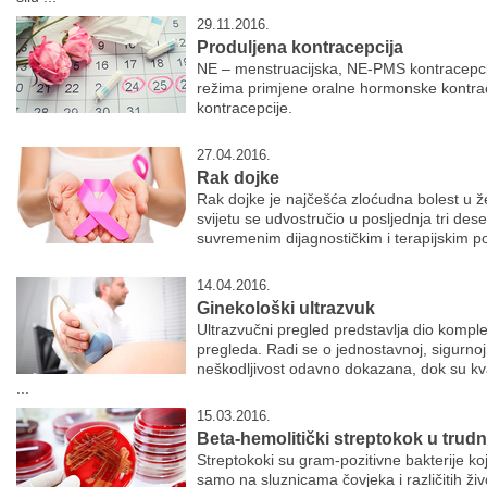
29.11.2016.
Produljena kontracepcija
NE – menstruacijska, NE-PMS kontracepcij
režima primjene oralne hormonske kontrac
kontracepcije.
27.04.2016.
Rak dojke
Rak dojke je najčešća zloćudna bolest u ž
svijetu se udvostručio u posljednja tri des
suvremenim dijagnostičkim i terapijskim p
14.04.2016.
Ginekološki ultrazvuk
Ultrazvučni pregled predstavlja dio kompl
pregleda. Radi se o jednostavnoj, sigurnoj i
neškodljivost odavno dokazana, dok su kva
...
15.03.2016.
Beta-hemolitički streptokok u trud
Streptokoki su gram-pozitivne bakterije koj
samo na sluznicama čovjeka i različitih ži