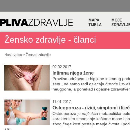
MAPA
MOJE
TIJELA
ZDRAVLJ
Žensko zdravlje - članci
Naslovnica
>
Žensko zdravlje
02.02.2017.
Intimna njega žene
Pravilno održavanje higijene intimnog podr
ženu, ne samo radi osjećaja čistoće i svjež
neugodne, a ponekad i opasne zdravstvene
11.01.2017.
Osteoporoza - rizici, simptomi i lije
Osteoporoza je najčešća metabolička boles
karakterizira smanjenje koštane mase i po
zbog čega kost postaje manje čvrsta i pod
silu ...