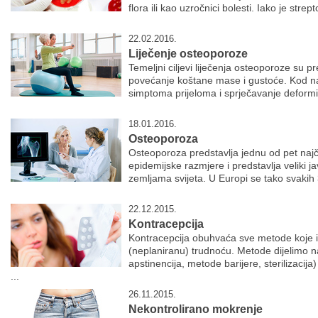
flora ili kao uzročnici bolesti. Iako je strep
22.02.2016.
Liječenje osteoporoze
Temeljni ciljevi liječenja osteoporoze su pre
povećanje koštane mase i gustoće. Kod nas
simptoma prijeloma i sprječavanje deformite
18.01.2016.
Osteoporoza
Osteoporoza predstavlja jednu od pet najč
epidemijske razmjere i predstavlja veliki 
zemljama svijeta. U Europi se tako svakih 
22.12.2015.
Kontracepcija
Kontracepcija obuhvaća sve metode koje ima
(neplaniranu) trudnoću. Metode dijelimo 
apstinencija, metode barijere, sterilizacij
...
26.11.2015.
Nekontrolirano mokrenje