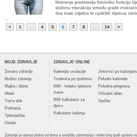
Mokrenje predstavlja fiziološku funkciju či
složenu interakciju između građe mokraćn
dna male zdjelice te različitih dijelova cen
...
<
1
...
4
5
6
7
8
...
14
>
MOJE ZDRAVLJE
ZDRAVLJE ONLINE
Žensko zdravlje
Kalendar ovulacije
Jelovnici po kalorijam
Muško zdravlje
Trudnoća po tjednima
Peludni kalendar
Majka i dijete
BMI - Indeks tjelesne
Peludna prognoza
mase
Mladi
Virtualni atlas
BMI kalkulator za
Treća dob
Vježbe
djecu
Prehrana
Kalkulator kalorija
Tjelovježba
Ostalo
Zdravlje je danas jedna od tema u središtu zanimanja i veliki broj ljudi upravo na