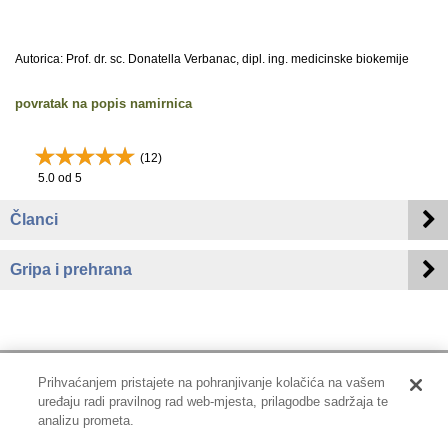
Autorica: Prof. dr. sc. Donatella Verbanac, dipl. ing. medicinske biokemije
povratak na popis namirnica
(
12
)
5.0
od 5
Članci
Gripa i prehrana
Prihvaćanjem pristajete na pohranjivanje kolačića na vašem
uređaju radi pravilnog rad web-mjesta, prilagodbe sadržaja te
Impressum
|
Pravne informacije
|
Zaštita privatnosti i kolačići
analizu prometa.