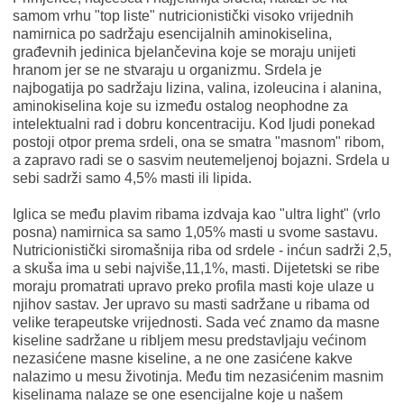
samom vrhu "top liste" nutricionistički visoko vrijednih
namirnica po sadržaju esencijalnih aminokiselina,
građevnih jedinica bjelančevina koje se moraju unijeti
hranom jer se ne stvaraju u organizmu. Srdela je
najbogatija po sadržaju lizina, valina, izoleucina i alanina,
aminokiselina koje su između ostalog neophodne za
intelektualni rad i dobru koncentraciju. Kod ljudi ponekad
postoji otpor prema srdeli, ona se smatra "masnom" ribom,
a zapravo radi se o sasvim neutemeljenoj bojazni. Srdela u
sebi sadrži samo 4,5% masti ili lipida.
Iglica se među plavim ribama izdvaja kao "ultra light" (vrlo
posna) namirnica sa samo 1,05% masti u svome sastavu.
Nutricionistički siromašnija riba od srdele - inćun sadrži 2,5,
a skuša ima u sebi najviše,11,1%, masti. Dijetetski se ribe
moraju promatrati upravo preko profila masti koje ulaze u
njihov sastav. Jer upravo su masti sadržane u ribama od
velike terapeutske vrijednosti. Sada već znamo da masne
kiseline sadržane u ribljem mesu predstavljaju većinom
nezasićene masne kiseline, a ne one zasićene kakve
nalazimo u mesu životinja. Među tim nezasićenim masnim
kiselinama nalaze se one esencijalne koje u našem