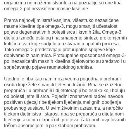
organizmu ne možemo stvoriti, a najpoznatije su one tipa
omega-3-polinezasićene masne kiseline.
Prema najnovijim istraživanjima, višestruko nezasićene
masne kiseline tipa omega-3, mogu smanjiti učestalost
pojave degenerativnih bolesti srca i krvnih žila. Omega-3
djeluju između ostalog i na smanjenje sinteze prekomjernih
količina tvari koje sudjeluju u stvaranju upalnih procesa.
Tako omega-3 predstavljaju protuupalne spojeve koje
dobivamo iz namirnica. Protuupalne sposobnosti omega-3-
polinezasićenih masnih kiselina djelotvorno su sredstvo i u
sprječavanju pojave reumatoidnog artritisa.
Ujedno je riba kao namirnica veoma pogodna u prehrani
osoba koje žele smanjiti tjelesnu težinu. Riba se izuzetno
preporuča i u prehranili i dijetoterapiji bolesnika koji boluju
od bolesti jetre ili srca. Pojedini znanstveni radovi navode
pozitivan utjecaj ribe tijekom liječenja malignih oboljenja
probavnog sustava. U svim životnim uzrastima, a naročito
tijekom djetinjstva i starosti riba se preporuča u dijetalnom
liječenju akutnih i kroničnih proljeva, čak i onih uvjetovanih
lošom apsorpcijom ili pak slabom probavom.