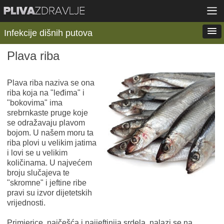
Infekcije dišnih putova
Plava riba
Plava riba naziva se ona
riba koja na "leđima" i
"bokovima" ima
srebrnkaste pruge koje
se odražavaju plavom
bojom. U našem moru ta
riba plovi u velikim jatima
i lovi se u velikim
količinama. U najvećem
broju slučajeva te
"skromne" i jeftine ribe
pravi su izvor dijetetskih
vrijednosti.
Primjerice, najčešća i najjeftinija srdela, nalazi se na