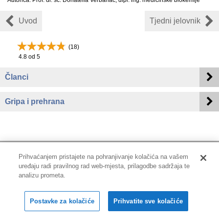
Autorica: Prof. dr. sc. Donatella Verbanac, dipl. ing. medicinske biokemije
Uvod
Tjedni jelovnik
(
18
)
4.8
od 5
Članci
Gripa i prehrana
Prihvaćanjem pristajete na pohranjivanje kolačića na vašem
uređaju radi pravilnog rad web-mjesta, prilagodbe sadržaja te
Impressum
|
Pravne informacije
|
Zaštita privatnosti i kolačići
analizu prometa.
Copyright © 2001-2026 PLIVAzdravlje
Postavke za kolačiće
Prihvatite sve kolačiće
Sva prava pridržana.