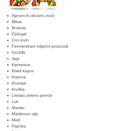
Agrumi ili citrusno voće
Blitva
Brokula
Češnjak
Crni kruh
Fermentirani mliječni proizvodi
Grožđe
Jaja
Kamenice
Kiseli kupus
Kopriva
Krumpir
Kruška
Lisnato zeleno povrće
Luk
Maslac
Maslinovo ulje
Med
Paprika