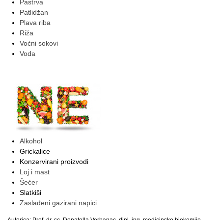
Pastrva
Patlidžan
Plava riba
Riža
Voćni sokovi
Voda
Alkohol
Grickalice
Konzervirani proizvodi
Loj i mast
Šećer
Slatkiši
Zaslađeni gazirani napici