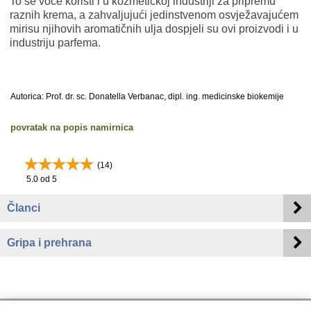
To se voće koristi i u kozmetičkoj industriji za pripremu
raznih krema, a zahvaljujući jedinstvenom osvježavajućem
mirisu njihovih aromatičnih ulja dospjeli su ovi proizvodi i u
industriju parfema.
Autorica: Prof. dr. sc. Donatella Verbanac, dipl. ing. medicinske biokemije
povratak na popis namirnica
(
14
)
5.0
od 5
Članci
Gripa i prehrana