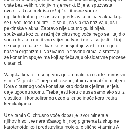
vrste bez velikih, vidljivih sjemenki. Bijela, spužvasta
ovojnica koja prekriva režnjiće citrusne voćke,
ugljikohidratnog je sastava i predstavlja biljna vlakna koja
se u vodi tope i bubre. Ta se biljna vlakna nazivaju još i
pektinska vlakna. Zapravo nije uputno guliti bijelu,
spužvastu kožicu s režnjića citrusnog voća nego se i taj dio
voća ubraja u nutritivno vrijedne tvari i mora se jesti. U toj
se ovojnici nalaze i tvari koje posjeduju zaštitnu ulogu u
našem organizmu. Nazivamo ih flavonoidima, a smatraju
se korisnim spojevima koji sprječavaju oksidativne procese
u stanici.
Vanjska kora citrusnog voća je aromatična i sadrži mnoštvo
sitnih "žlijezdica" prepunih esencijalnim aromatičnim uljem.
Kora citrusnog voća koristi se kao dodatak jelima jer jelu
daje ugodnu aromu. Treba jesti koru citrusa samo ako su iz
vlastitog ili kontroliranog uzgoja jer se inače kora tretira
kemikalijama.
Uz vitamin C, citrusno voće dobar je izvor minerala i
njihovih soli, te narančastog biljnog pigmenta iz skupine
karotenoida koji predstavljau molekule slične vitaminu A.