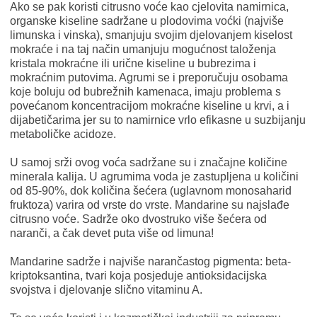
Ako se pak koristi citrusno voće kao cjelovita namirnica,
organske kiseline sadržane u plodovima voćki (najviše
limunska i vinska), smanjuju svojim djelovanjem kiselost
mokraće i na taj način umanjuju mogućnost taloženja
kristala mokraćne ili urične kiseline u bubrezima i
mokraćnim putovima. Agrumi se i preporučuju osobama
koje boluju od bubrežnih kamenaca, imaju problema s
povećanom koncentracijom mokraćne kiseline u krvi, a i
dijabetičarima jer su to namirnice vrlo efikasne u suzbijanju
metaboličke acidoze.
U samoj srži ovog voća sadržane su i značajne količine
minerala kalija. U agrumima voda je zastupljena u količini
od 85-90%, dok količina šećera (uglavnom monosaharid
fruktoza) varira od vrste do vrste. Mandarine su najslađe
citrusno voće. Sadrže oko dvostruko više šećera od
naranči, a čak devet puta više od limuna!
Mandarine sadrže i najviše narančastog pigmenta: beta-
kriptoksantina, tvari koja posjeduje antioksidacijska
svojstva i djelovanje slično vitaminu A.