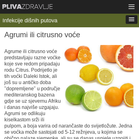
Infekcije dišnih putova
Agrumi ili citrusno voće
Agrume ili citrusno voće
predstavljaju razne voćke
koje sve redom pripadaju
rodu Citrus. Podrijetlo je
tih voćki Daleki Istok, ali
još su u antičko doba
"dopremljene" u područje
mediteranskog bazena
gdje se uz sjevernu Afriku
i danas najviše uzgajaju.
Agrumi se odlikuju
kiselkastom srži ili
pulpom, a boja varira od narančaste do svijetložute. Jedna
se voćka može sastojati od 5-12 režnjeva, u kojima se
obično nalaze sjemenke, ali su se danas uspjele uzgojiti i