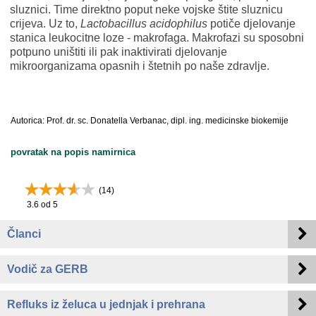
sluznici. Time direktno poput neke vojske štite sluznicu
crijeva. Uz to,
Lactobacillus acidophilus
potiče djelovanje
stanica leukocitne loze - makrofaga. Makrofazi su sposobni
potpuno uništiti ili pak inaktivirati djelovanje
mikroorganizama opasnih i štetnih po naše zdravlje.
Autorica: Prof. dr. sc. Donatella Verbanac, dipl. ing. medicinske biokemije
povratak na popis namirnica
(
14
)
3.6
od 5
Članci
Vodič za GERB
Refluks iz želuca u jednjak i prehrana