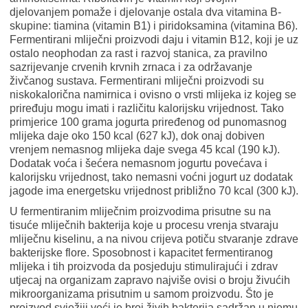
djelovanjem pomaže i djelovanje ostala dva vitamina B-
skupine: tiamina (vitamin B1) i piridoksamina (vitamina B6).
Fermentirani mliječni proizvodi daju i vitamin B12, koji je uz
ostalo neophodan za rast i razvoj stanica, za pravilno
sazrijevanje crvenih krvnih zrnaca i za održavanje
živčanog sustava. Fermentirani mliječni proizvodi su
niskokalorična namirnica i ovisno o vrsti mlijeka iz kojeg se
priređuju mogu imati i različitu kalorijsku vrijednost. Tako
primjerice 100 grama jogurta priređenog od punomasnog
mlijeka daje oko 150 kcal (627 kJ), dok onaj dobiven
vrenjem nemasnog mlijeka daje svega 45 kcal (190 kJ).
Dodatak voća i šećera nemasnom jogurtu povećava i
kalorijsku vrijednost, tako nemasni voćni jogurt uz dodatak
jagode ima energetsku vrijednost približno 70 kcal (300 kJ).
U fermentiranim mliječnim proizvodima prisutne su na
tisuće mliječnih bakterija koje u procesu vrenja stvaraju
mliječnu kiselinu, a na nivou crijeva potiču stvaranje zdrave
bakterijske flore. Sposobnost i kapacitet fermentiranog
mlijeka i tih proizvoda da posjeduju stimulirajući i zdrav
utjecaj na organizam zapravo najviše ovisi o broju živućih
mikroorganizama prisutnim u samom proizvodu. Što je
proizvod svježiji veći je broj živih bakterija sadržan u njemu