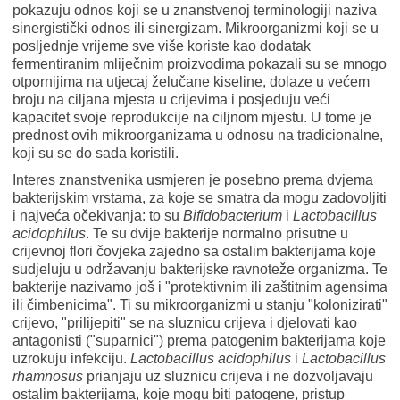
pokazuju odnos koji se u znanstvenoj terminologiji naziva
sinergistički odnos ili sinergizam. Mikroorganizmi koji se u
posljednje vrijeme sve više koriste kao dodatak
fermentiranim mliječnim proizvodima pokazali su se mnogo
otpornijima na utjecaj želučane kiseline, dolaze u većem
broju na ciljana mjesta u crijevima i posjeduju veći
kapacitet svoje reprodukcije na ciljnom mjestu. U tome je
prednost ovih mikroorganizama u odnosu na tradicionalne,
koji su se do sada koristili.
Interes znanstvenika usmjeren je posebno prema dvjema
bakterijskim vrstama, za koje se smatra da mogu zadovoljiti
i najveća očekivanja: to su
Bifidobacterium
i
Lactobacillus
acidophilus
. Te su dvije bakterije normalno prisutne u
crijevnoj flori čovjeka zajedno sa ostalim bakterijama koje
sudjeluju u održavanju bakterijske ravnoteže organizma. Te
bakterije nazivamo još i "protektivnim ili zaštitnim agensima
ili čimbenicima". Ti su mikroorganizmi u stanju "kolonizirati"
crijevo, "prilijepiti" se na sluznicu crijeva i djelovati kao
antagonisti ("suparnici") prema patogenim bakterijama koje
uzrokuju infekciju.
Lactobacillus acidophilus
i
Lactobacillus
rhamnosus
prianjaju uz sluznicu crijeva i ne dozvoljavaju
ostalim bakterijama, koje mogu biti patogene, pristup