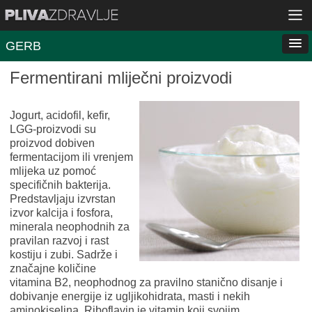
GERB
Fermentirani mliječni proizvodi
Jogurt, acidofil, kefir,
LGG-proizvodi su
proizvod dobiven
fermentacijom ili vrenjem
mlijeka uz pomoć
specifičnih bakterija.
Predstavljaju izvrstan
izvor kalcija i fosfora,
minerala neophodnih za
pravilan razvoj i rast
kostiju i zubi. Sadrže i
značajne količine
vitamina B2, neophodnog za pravilno stanično disanje i
dobivanje energije iz ugljikohidrata, masti i nekih
aminokiselina. Riboflavin je vitamin koji svojim