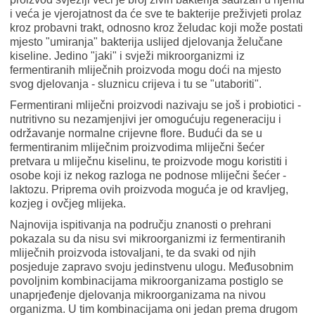
i veća je vjerojatnost da će sve te bakterije preživjeti prolaz
kroz probavni trakt, odnosno kroz želudac koji može postati
mjesto "umiranja" bakterija uslijed djelovanja želučane
kiseline. Jedino "jaki" i svježi mikroorganizmi iz
fermentiranih mliječnih proizvoda mogu doći na mjesto
svog djelovanja - sluznicu crijeva i tu se "utaboriti".
Fermentirani mliječni proizvodi nazivaju se još i probiotici -
nutritivno su nezamjenjivi jer omogućuju regeneraciju i
održavanje normalne crijevne flore. Budući da se u
fermentiranim mliječnim proizvodima mliječni šećer
pretvara u mliječnu kiselinu, te proizvode mogu koristiti i
osobe koji iz nekog razloga ne podnose mliječni šećer -
laktozu. Priprema ovih proizvoda moguća je od kravljeg,
kozjeg i ovčjeg mlijeka.
Najnovija ispitivanja na području znanosti o prehrani
pokazala su da nisu svi mikroorganizmi iz fermentiranih
mliječnih proizvoda istovaljani, te da svaki od njih
posjeduje zapravo svoju jedinstvenu ulogu. Međusobnim
povoljnim kombinacijama mikroorganizama postiglo se
unaprjeđenje djelovanja mikroorganizama na nivou
organizma. U tim kombinacijama oni jedan prema drugom