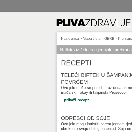
Naslovnica
>
Mapa tijela
>
GERB
>
Prehran
Refluks iz želuca u jednjak i prehrana
RECEPTI
TELEĆI BIFTEK U ŠAMPANJ
POVRĆEM
Ovo jelo može se prirediti i uz dodatak n
mađarski Tokay ili talijanski Prosecco.
prikaži recept
ODRESCI OD SOJE
Ovo jelo mogu koristiti barem jednom tj
obroke za svoju obitelj unaprijed. Soja n