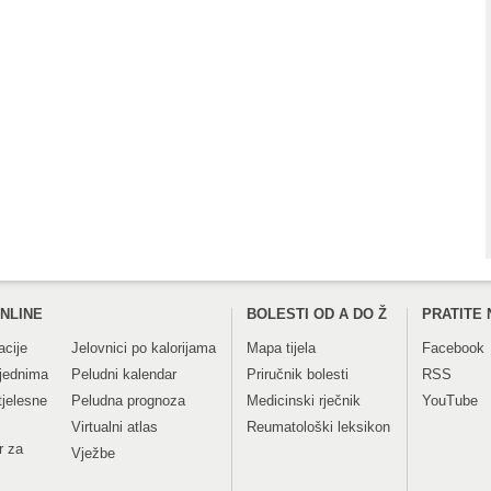
NLINE
BOLESTI OD A DO Ž
PRATITE 
acije
Jelovnici po kalorijama
Mapa tijela
Facebook
tjednima
Peludni kalendar
Priručnik bolesti
RSS
tjelesne
Peludna prognoza
Medicinski rječnik
YouTube
Virtualni atlas
Reumatološki leksikon
r za
Vježbe