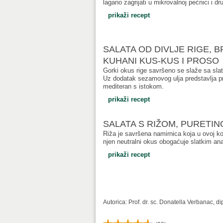
lagano zagrijati u mikrovalnoj pećnici i dr
prikaži recept
SALATA OD DIVLJE RIGE, 
KUHANI KUS-KUS I PROSO
Gorki okus rige savršeno se slaže sa sl
Uz dodatak sezamovog ulja predstavlja pra
mediteran s istokom.
prikaži recept
SALATA S RIŽOM, PURETI
Riža je savršena namirnica koja u ovoj ko
njen neutralni okus obogaćuje slatkim a
prikaži recept
Autorica: Prof. dr. sc. Donatella Verbanac, d