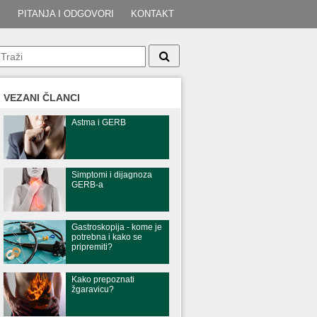
I
PITANJA I ODGOVORI
KONTAKT
VEZANI ČLANCI
Astma i GERB
Simptomi i dijagnoza
GERB-a
Gastroskopija - kome je
potrebna i kako se
pripremiti?
Kako prepoznati
žgaravicu?