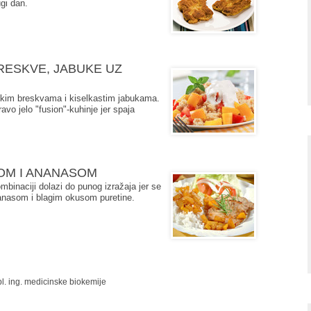
ugi dan.
BRESKVE, JABUKE UZ
atkim breskvama i kiselkastim jabukama.
vo jelo "fusion"-kuhinje jer spaja
NOM I ANANASOM
mbinaciji dolazi do punog izražaja jer se
nanasom i blagim okusom puretine.
ipl. ing. medicinske biokemije