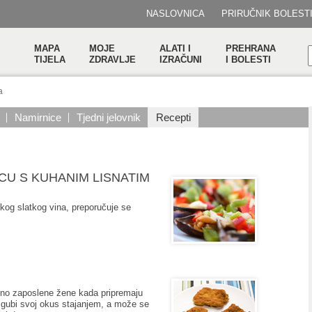
NASLOVNICA
PRIRUČNIK BOLEST
MAPA
MOJE
ALATI I
PREHRANA
TIJELA
ZDRAVLJE
IZRAČUNI
I BOLESTI
a
Namirnice
Tjedni jelovnik
Recepti
CU S KUHANIM LISNATIM
ekog slatkog vina, preporučuje se
edno zaposlene žene kada pripremaju
e gubi svoj okus stajanjem, a može se