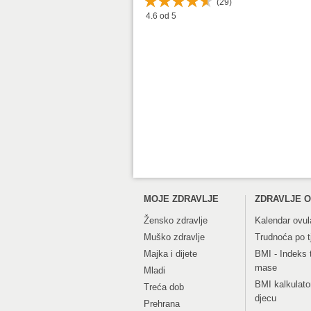
(
29
)
4.6
od 5
MOJE ZDRAVLJE
ZDRAVLJE O
Žensko zdravlje
Kalendar ovul
Muško zdravlje
Trudnoća po 
Majka i dijete
BMI - Indeks 
mase
Mladi
BMI kalkulato
Treća dob
djecu
Prehrana