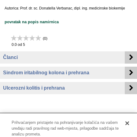
Autorica: Prof. dr. sc. Donatella Verbanac, dipl. ing. medicinske biokemije
povratak na popis namirnica
(
0
)
0.0
od 5
Članci
Sindrom iritabilnog kolona i prehrana
Ulcerozni kolitis i prehrana
Prihvaćanjem pristajete na pohranjivanje kolačića na vašem
uređaju radi pravilnog rad web-mjesta, prilagodbe sadržaja te
Impressum
|
Pravne informacije
|
Zaštita privatnosti i kolačići
analizu prometa.