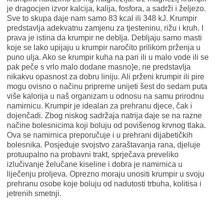
je dragocjen izvor kalcija, kalija, fosfora, a sadrži i željezo.
Sve to skupa daje nam samo 83 kcal ili 348 kJ. Krumpir
predstavlja adekvatnu zamjenu za tjesteninu, rižu i kruh. I
prava je istina da krumpir ne deblja. Debljaju samo masti
koje se lako upijaju u krumpir naročito prilikom prženja u
puno ulja. Ako se krumpir kuha na pari ili u malo vode ili se
pak peče s vrlo malo dodane masno}e, ne predstavlja
nikakvu opasnost za dobru liniju. Ali prženi krumpir ili pire
mogu ovisno o načinu pripreme unijeti šest do sedam puta
više kalorija u naš organizam u odnosu na samu prirodnu
namirnicu. Krumpir je idealan za prehranu djece, čak i
dojenčadi. Zbog niskog sadržaja natrija daje se na razne
načine bolesnicima koji boluju od povišenog krvnog tlaka.
Ova se namirnica preporučuje i u prehrani dijabetičkih
bolesnika. Posjeduje svojstvo zaraštavanja rana, djeluje
protuupalno na probavni trakt, sprječava preveliko
izlučivanje želučane kiseline i dobra je namirnica u
liječenju proljeva. Oprezno moraju unositi krumpir u svoju
prehranu osobe koje boluju od nadutosti trbuha, kolitisa i
jetrenih smetnji.