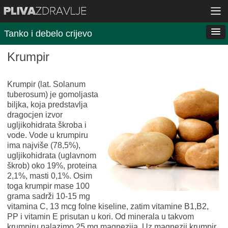
Tanko i debelo crijevo
Krumpir
Krumpir (lat. Solanum
tuberosum) je gomoljasta
biljka, koja predstavlja
dragocjen izvor
ugljikohidrata škroba i
vode. Vode u krumpiru
ima najviše (78,5%),
ugljikohidrata (uglavnom
škrob) oko 19%, proteina
2,1%, masti 0,1%. Osim
toga krumpir mase 100
grama sadrži 10-15 mg
vitamina C, 13 mcg folne kiseline, zatim vitamine B1,B2,
PP i vitamin E prisutan u kori. Od minerala u takvom
krumpiru nalazimo 25 mg magnezija. Uz magnezij krumpir