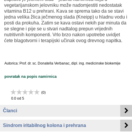
vegetarijanskom jelovniku može nadomjestiti nedostatak
vitamina B12 u prehrani. Kava se sprema tako da se stavi
jedna velika žlica ječmenog slada (Kneipp) u hladnu vodu i
posti da prokuha. Zatim se kava ostavi nekih par minuta da
se slegne i pije se u stvari nadtalog prepun vrijednih
nutritivnih komponenti. Vrlo brzo nakon upotrebe uvidjet
ćete blagotvorni i terapijski učinak ovog drevnog napitka.
Autorica: Prof. dr. sc. Donatella Verbanac, dipl. ing. medicinske biokemije
povratak na popis namirnica
(
0
)
0.0
od 5
Članci
Sindrom iritabilnog kolona i prehrana