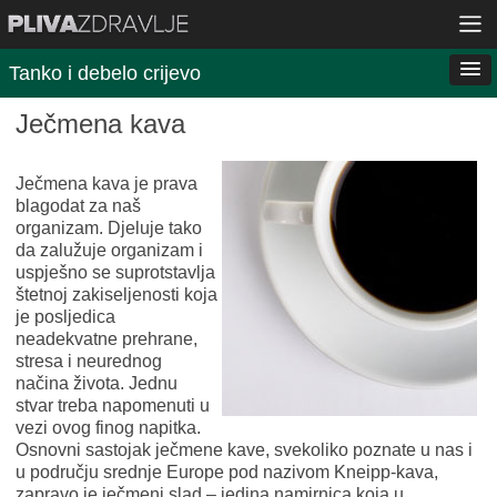
Tanko i debelo crijevo
Ječmena kava
Ječmena kava je prava
blagodat za naš
organizam. Djeluje tako
da zalužuje organizam i
uspješno se suprotstavlja
štetnoj zakiseljenosti koja
je posljedica
neadekvatne prehrane,
stresa i neurednog
načina života. Jednu
stvar treba napomenuti u
vezi ovog finog napitka.
Osnovni sastojak ječmene kave, svekoliko poznate u nas i
u području srednje Europe pod nazivom Kneipp-kava,
zapravo je ječmeni slad – jedina namirnica koja u