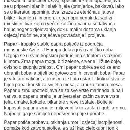
muškatnim oraščićem. Ovaj specifični začin upotrebljava
se u pripremi slanih i slatkih jela (primjerice, baklava). Iako
se u literaturi spominju dva izraza za eterična ulja ove
biljke - kamfen i limonen, treba napomenuti da sadrži i
miristicin, tvar koja u većim količinama ima sedativno i
halucinogeno djelovanje, dok u malim dozama uklanja
osjećaj mučnine, sprječava povraćanje i proljeve.
Papar
- tropsko stablo papra potječe iz područja
monsunske Azije. U Europu dolazi još u antičko doba.
Uzgaja se u svim tropskim područjima s toplom i vlažnom
klimom. Zrna papra mogu biti zelene, crvene ili žute boje,
ovisno o stupnju zrelosti. Crni papar dobiva se od zeleno
ubranih boba, a bijeli od gotovo zrelih, crvenih boba. Papar
je vrlo aromatičan, a okus mu je ljuto oštar. U kulinarstvu se
bijeli papar koristi za svijetla mesa, a crni za tamna mesa.
Papar u zrnu upotrebljava se za sve vrste marinada, juha i
variva, a papar u prahu je univerzalan začin za sve vrste
jela, umake, koktele, pikantne sireve i salate. Bolje je
kupovati papar u zrnu jer mljeveni lako zastari i gubi aromu.
Najbolje ga je samljeti neposredno prije uporabe.
Papar potiče probavu, otklanja umor i osjećaj iscrpljenosti,
pomaže kod zatvora stolice, a služi kao cjelokupni tonik