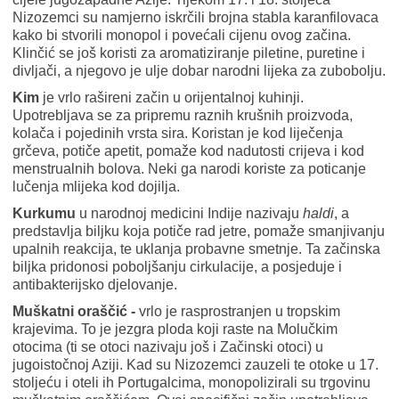
Nizozemci su namjerno iskrčili brojna stabla karanfilovaca
kako bi stvorili monopol i povećali cijenu ovog začina.
Klinčić se još koristi za aromatiziranje piletine, puretine i
divljači, a njegovo je ulje dobar narodni lijeka za zubobolju.
Kim
je vrlo rašireni začin u orijentalnoj kuhinji.
Upotrebljava se za pripremu raznih krušnih proizvoda,
kolača i pojedinih vrsta sira. Koristan je kod liječenja
grčeva, potiče apetit, pomaže kod nadutosti crijeva i kod
menstrualnih bolova. Neki ga narodi koriste za poticanje
lučenja mlijeka kod dojilja.
Kurkumu
u narodnoj medicini Indije nazivaju
haldi
, a
predstavlja biljku koja potiče rad jetre, pomaže smanjivanju
upalnih reakcija, te uklanja probavne smetnje. Ta začinska
biljka pridonosi poboljšanju cirkulacije, a posjeduje i
antibakterijsko djelovanje.
Muškatni oraščić -
vrlo je rasprostranjen u tropskim
krajevima. To je jezgra ploda koji raste na Molučkim
otocima (ti se otoci nazivaju još i Začinski otoci) u
jugoistočnoj Aziji. Kad su Nizozemci zauzeli te otoke u 17.
stoljeću i oteli ih Portugalcima, monopolizirali su trgovinu