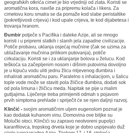
geografskih otkrića cimet je bio vrjedniji od zlata. Koristi se
aromatična kora, naviše za pripremu kolača i likera. Za
cimetovu koru smatra se da pomaže kod slabe peristaltike
(pokretljivosti crijeva) i kod upale crijeva, te kod dijabetesa i
trovanja hranom.
Đumbir
potječe s Pacifika i daleke Azije, ali se mnogo
koristi i u pripremi slatkih i slanih jela zapadne civilizacije.
Potiče probavu, uklanja osjećaj mučnine (čak se uzima za
ublažavanje mučnina prilikom putovanja), potiče
cirkulaciju. Koristi se i za uklanjanje bolova u želucu. Kod
teškoća sa začepljenim nosom i dišnim putovima dovoljno
je u kipuću vodu uliti jednu žlicu mljevenog đumbira i
inhalirati aromatičnu paru. Paralelno s inhalacijom, u šalicu
tople vode može se staviti pola žličice đumbira, dodati sok
od pola limuna i žličicu meda. Napitak se pije u malim
gutljajima. Liječenje treba primijeniti odmah s pojavom
prvih simptoma prehlade i spriječit će se njen daljnji razvoj.
Klinčić -
svojim aromatičnim uljem eugenolom poznat je
kao dodatak kuhanom vinu. Domovina ove biljke su
Molučki otoci. Klinčići su zapravo neotvoreni pupoljci
karanfilovca, tropskog drveta koje je dobro uspijevalo duž
cijele jugozapadne Azije. Tijekom 17. i 18. stoljeća