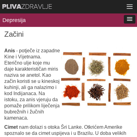
Depresija
Začini
Anis
- potječe iz zapadne
Kine i Vijetnama.
Eterično ulje koje mu
daje karakterističan miris
naziva se anetol. Kao
začin koristi se u kineskoj
kuhinji, ali ga nalazimo i
kod Indijanaca. Na
istoku, za anis vjeruju da
pomaže prilikom liječenja
bubrežnih i žučnih
kamenaca.
Cimet
nam dolazi s otoka Šri Lanke. Otkrićem Amerike
spoznalo se da cimet uspijeva i u Brazilu. U doba velikih