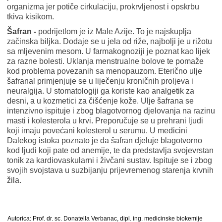
organizma jer potiče cirkulaciju, prokrvljenost i opskrbu
tkiva kisikom.
Šafran -
podrijetlom je iz Male Azije. To je najskuplja
začinska biljka. Dodaje se u jela od riže, najbolji je u rižotu
sa mljevenim mesom. U farmakognoziji je poznat kao lijek
za razne bolesti. Uklanja menstrualne bolove te pomaže
kod problema povezanih sa menopauzom. Eterično ulje
šafranal primjenjuje se u liječenju kroničnih proljeva i
neuralgija. U stomatologiji ga koriste kao analgetik za
desni, a u kozmetici za čišćenje kože. Ulje šafrana se
intenzivno ispituje i zbog blagotvornog djelovanja na razinu
masti i kolesterola u krvi. Preporučuje se u prehrani ljudi
koji imaju povećani kolesterol u serumu. U medicini
Dalekog istoka poznato je da šafran djeluje blagotvorno
kod ljudi koji pate od anemije, te da predstavlja svojevrstan
tonik za kardiovaskularni i živčani sustav. Ispituje se i zbog
svojih svojstava u suzbijanju prijevremenog starenja krvnih
žila.
Autorica: Prof. dr. sc. Donatella Verbanac, dipl. ing. medicinske biokemije