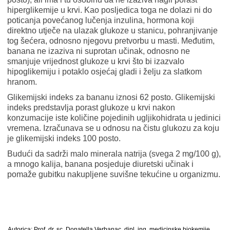
hiperglikemije u krvi. Kao posljedica toga ne dolazi ni do
poticanja povećanog lučenja inzulina, hormona koji
direktno utječe na ulazak glukoze u stanicu, pohranjivanje
tog šećera, odnosno njegovu pretvorbu u masti. Međutim,
banana ne izaziva ni suprotan učinak, odnosno ne
smanjuje vrijednost glukoze u krvi što bi izazvalo
hipoglikemiju i potaklo osjećaj gladi i želju za slatkom
hranom.
Glikemijski indeks za bananu iznosi 62 posto. Glikemijski
indeks predstavlja porast glukoze u krvi nakon
konzumacije iste količine pojedinih ugljikohidrata u jedinici
vremena. Izračunava se u odnosu na čistu glukozu za koju
je glikemijski indeks 100 posto.
Budući da sadrži malo minerala natrija (svega 2 mg/100 g),
a mnogo kalija, banana posjeduje diuretski učinak i
pomaže gubitku nakupljene suvišne tekućine u organizmu.
Autorica: Prof. dr. sc. Donatella Verbanac, dipl. ing. medicinske biokemije