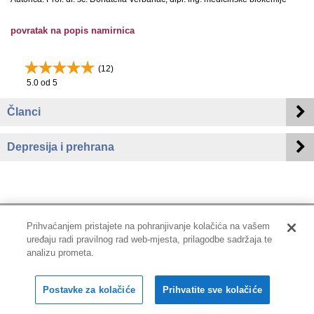
povratak na popis namirnica
(
12
)
5.0
od 5
Članci
Depresija i prehrana
Prihvaćanjem pristajete na pohranjivanje kolačića na vašem
uređaju radi pravilnog rad web-mjesta, prilagodbe sadržaja te
Impressum
|
Pravne informacije
|
Zaštita privatnosti i kolačići
analizu prometa.
Copyright © 2001-2026 PLIVAzdravlje
Postavke za kolačiće
Prihvatite sve kolačiće
Sva prava pridržana.