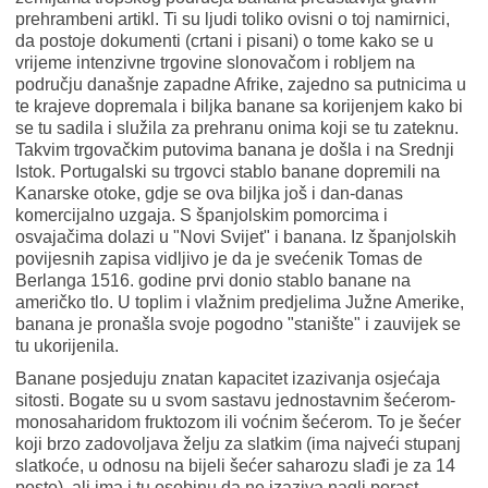
prehrambeni artikl. Ti su ljudi toliko ovisni o toj namirnici,
da postoje dokumenti (crtani i pisani) o tome kako se u
vrijeme intenzivne trgovine slonovačom i robljem na
području današnje zapadne Afrike, zajedno sa putnicima u
te krajeve dopremala i biljka banane sa korijenjem kako bi
se tu sadila i služila za prehranu onima koji se tu zateknu.
Takvim trgovačkim putovima banana je došla i na Srednji
Istok. Portugalski su trgovci stablo banane dopremili na
Kanarske otoke, gdje se ova biljka još i dan-danas
komercijalno uzgaja. S španjolskim pomorcima i
osvajačima dolazi u "Novi Svijet" i banana. Iz španjolskih
povijesnih zapisa vidljivo je da je svećenik Tomas de
Berlanga 1516. godine prvi donio stablo banane na
američko tlo. U toplim i vlažnim predjelima Južne Amerike,
banana je pronašla svoje pogodno "stanište" i zauvijek se
tu ukorijenila.
Banane posjeduju znatan kapacitet izazivanja osjećaja
sitosti. Bogate su u svom sastavu jednostavnim šećerom-
monosaharidom fruktozom ili voćnim šećerom. To je šećer
koji brzo zadovoljava želju za slatkim (ima najveći stupanj
slatkoće, u odnosu na bijeli šećer saharozu slađi je za 14
posto), ali ima i tu osobinu da ne izaziva nagli porast