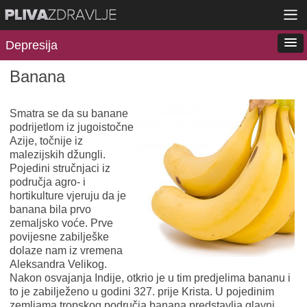
Depresija
Banana
Smatra se da su banane
podrijetlom iz jugoistočne
Azije, točnije iz
malezijskih džungli.
Pojedini stručnjaci iz
područja agro- i
hortikulture vjeruju da je
banana bila prvo
zemaljsko voće. Prve
povijesne zabilješke
dolaze nam iz vremena
Aleksandra Velikog.
Nakon osvajanja Indije, otkrio je u tim predjelima bananu i
to je zabilježeno u godini 327. prije Krista. U pojedinim
zemljama tropskog područja banana predstavlja glavni