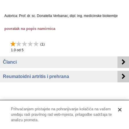
Autorica: Prof. dr. sc. Donatella Verbanac, dipl. ing. medicinske biokemije
povratak na popis namirnica
(
1
)
1.0
od 5
Članci
Reumatoidni artritis i prehrana
Prihvaćanjem pristajete na pohranjivanje kolačića na vašem
uređaju radi pravilnog rad web-mjesta, prilagodbe sadržaja te
Impressum
|
Pravne informacije
|
Zaštita privatnosti i kolačići
analizu prometa.