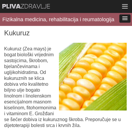
Fizikalna medicina, rehabilitacija i reumatologija
Kukuruz
Kukuruz (Zea mays) je
bogat biološki vrijednim
sastojcima, škrobom,
bjelančevinama i
ugljikohidratima. Od
kukuruznih se klica
dobiva vrlo kvalitetno
biljno ulje bogato
linolnom i linolenskom
esencijalnom masnom
kiselinom, fitohormonima
i vitaminom E. Grožđani
se šećer dobiva iz kukuruznog škroba. Preporučuje se u
dijetoterapiji bolesti srca i krvnih žila.