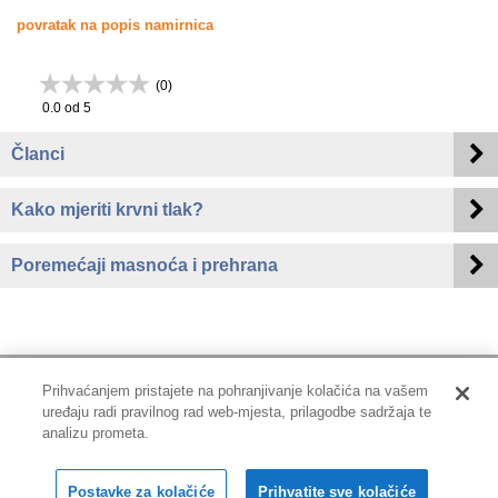
povratak na popis namirnica
(
0
)
0.0
od 5
Članci
Kako mjeriti krvni tlak?
Poremećaji masnoća i prehrana
Prihvaćanjem pristajete na pohranjivanje kolačića na vašem
uređaju radi pravilnog rad web-mjesta, prilagodbe sadržaja te
Impressum
|
Pravne informacije
|
Zaštita privatnosti i kolačići
analizu prometa.
Copyright © 2001-2026 PLIVAzdravlje
Postavke za kolačiće
Prihvatite sve kolačiće
Sva prava pridržana.