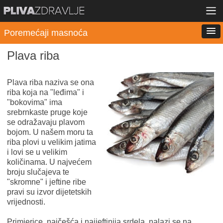
Poremećaji masnoća
Plava riba
Plava riba naziva se ona
riba koja na "leđima" i
"bokovima" ima
srebrnkaste pruge koje
se odražavaju plavom
bojom. U našem moru ta
riba plovi u velikim jatima
i lovi se u velikim
količinama. U najvećem
broju slučajeva te
"skromne" i jeftine ribe
pravi su izvor dijetetskih
vrijednosti.
Primjerice, najčešća i najjeftinija srdela, nalazi se na