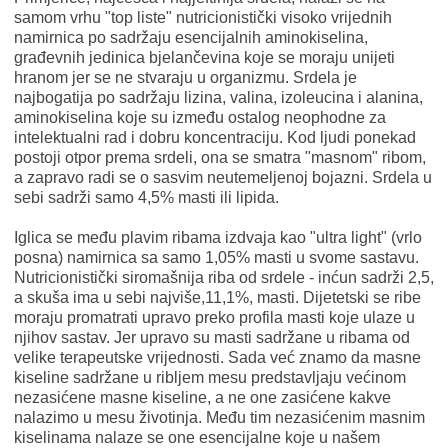
samom vrhu "top liste" nutricionistički visoko vrijednih
namirnica po sadržaju esencijalnih aminokiselina,
građevnih jedinica bjelančevina koje se moraju unijeti
hranom jer se ne stvaraju u organizmu. Srdela je
najbogatija po sadržaju lizina, valina, izoleucina i alanina,
aminokiselina koje su između ostalog neophodne za
intelektualni rad i dobru koncentraciju. Kod ljudi ponekad
postoji otpor prema srdeli, ona se smatra "masnom" ribom,
a zapravo radi se o sasvim neutemeljenoj bojazni. Srdela u
sebi sadrži samo 4,5% masti ili lipida.
Iglica se među plavim ribama izdvaja kao "ultra light" (vrlo
posna) namirnica sa samo 1,05% masti u svome sastavu.
Nutricionistički siromašnija riba od srdele - inćun sadrži 2,5,
a skuša ima u sebi najviše,11,1%, masti. Dijetetski se ribe
moraju promatrati upravo preko profila masti koje ulaze u
njihov sastav. Jer upravo su masti sadržane u ribama od
velike terapeutske vrijednosti. Sada već znamo da masne
kiseline sadržane u ribljem mesu predstavljaju većinom
nezasićene masne kiseline, a ne one zasićene kakve
nalazimo u mesu životinja. Među tim nezasićenim masnim
kiselinama nalaze se one esencijalne koje u našem