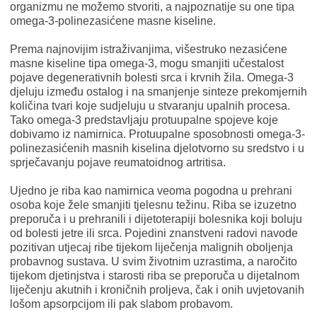
organizmu ne možemo stvoriti, a najpoznatije su one tipa
omega-3-polinezasićene masne kiseline.
Prema najnovijim istraživanjima, višestruko nezasićene
masne kiseline tipa omega-3, mogu smanjiti učestalost
pojave degenerativnih bolesti srca i krvnih žila. Omega-3
djeluju između ostalog i na smanjenje sinteze prekomjernih
količina tvari koje sudjeluju u stvaranju upalnih procesa.
Tako omega-3 predstavljaju protuupalne spojeve koje
dobivamo iz namirnica. Protuupalne sposobnosti omega-3-
polinezasićenih masnih kiselina djelotvorno su sredstvo i u
sprječavanju pojave reumatoidnog artritisa.
Ujedno je riba kao namirnica veoma pogodna u prehrani
osoba koje žele smanjiti tjelesnu težinu. Riba se izuzetno
preporuča i u prehranili i dijetoterapiji bolesnika koji boluju
od bolesti jetre ili srca. Pojedini znanstveni radovi navode
pozitivan utjecaj ribe tijekom liječenja malignih oboljenja
probavnog sustava. U svim životnim uzrastima, a naročito
tijekom djetinjstva i starosti riba se preporuča u dijetalnom
liječenju akutnih i kroničnih proljeva, čak i onih uvjetovanih
lošom apsorpcijom ili pak slabom probavom.