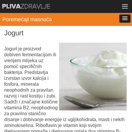
Poremećaji masnoća
Jogurt
Jogurt je proizvod
dobiven fermentacijom ili
vrenjem mlijeka uz
pomoć specifičnih
bakterija. Predstavlja
izvrstan izvor kalcija i
fosfora, minerala
neophodnih za pravilan
razvoj i rast kostiju i zubi.
Sadrži i značajne količine
vitamina B2, neophodnog
za pravilno stanično
disanje i dobivanje energije iz ugljikohidrata, masti i nekih
aminokiselina. Riboflavin je vitamin koji svojim
djelovanjem pomaže i djelovanje ostala dva vitamina B-