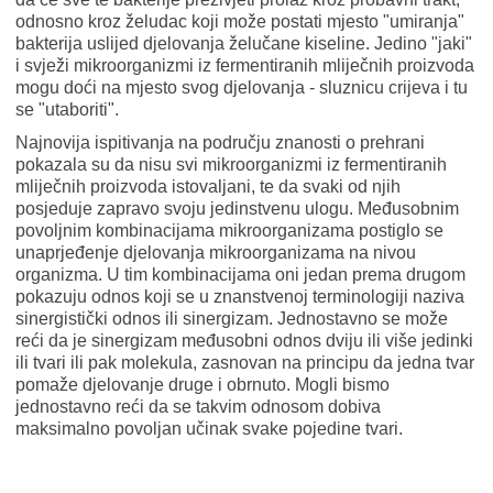
odnosno kroz želudac koji može postati mjesto "umiranja"
bakterija uslijed djelovanja želučane kiseline. Jedino "jaki"
i svježi mikroorganizmi iz fermentiranih mliječnih proizvoda
mogu doći na mjesto svog djelovanja - sluznicu crijeva i tu
se "utaboriti".
Najnovija ispitivanja na području znanosti o prehrani
pokazala su da nisu svi mikroorganizmi iz fermentiranih
mliječnih proizvoda istovaljani, te da svaki od njih
posjeduje zapravo svoju jedinstvenu ulogu. Međusobnim
povoljnim kombinacijama mikroorganizama postiglo se
unaprjeđenje djelovanja mikroorganizama na nivou
organizma. U tim kombinacijama oni jedan prema drugom
pokazuju odnos koji se u znanstvenoj terminologiji naziva
sinergistički odnos ili sinergizam. Jednostavno se može
reći da je sinergizam međusobni odnos dviju ili više jedinki
ili tvari ili pak molekula, zasnovan na principu da jedna tvar
pomaže djelovanje druge i obrnuto. Mogli bismo
jednostavno reći da se takvim odnosom dobiva
maksimalno povoljan učinak svake pojedine tvari.