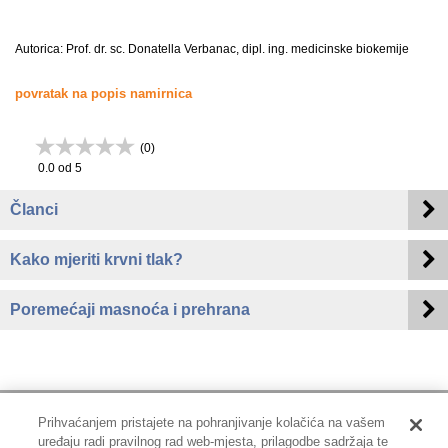
Autorica: Prof. dr. sc. Donatella Verbanac, dipl. ing. medicinske biokemije
povratak na popis namirnica
(
0
)
0.0
od 5
Članci
Kako mjeriti krvni tlak?
Poremećaji masnoća i prehrana
Prihvaćanjem pristajete na pohranjivanje kolačića na vašem
uređaju radi pravilnog rad web-mjesta, prilagodbe sadržaja te