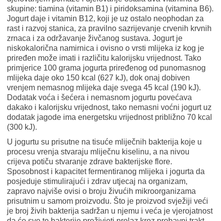
skupine: tiamina (vitamin B1) i piridoksamina (vitamina B6).
Jogurt daje i vitamin B12, koji je uz ostalo neophodan za
rast i razvoj stanica, za pravilno sazrijevanje crvenih krvnih
zrnaca i za održavanje živčanog sustava. Jogurt je
niskokalorična namirnica i ovisno o vrsti mlijeka iz kog je
priređen može imati i različitu kalorijsku vrijednost. Tako
primjerice 100 grama jogurta priređenog od punomasnog
mlijeka daje oko 150 kcal (627 kJ), dok onaj dobiven
vrenjem nemasnog mlijeka daje svega 45 kcal (190 kJ).
Dodatak voća i šećera i nemasnom jogurtu povećava
dakako i kalorijsku vrijednost, tako nemasni voćni jogurt uz
dodatak jagode ima energetsku vrijednost približno 70 kcal
(300 kJ).
U jogurtu su prisutne na tisuće mliječnih bakterija koje u
procesu vrenja stvaraju mliječnu kiselinu, a na nivou
crijeva potiču stvaranje zdrave bakterijske flore.
Sposobnost i kapacitet fermentiranog mlijeka i jogurta da
posjeduje stimulirajući i zdrav utjecaj na organizam,
zapravo najviše ovisi o broju živućih mikroorganizama
prisutnim u samom proizvodu. Što je proizvod svježiji veći
je broj živih bakterija sadržan u njemu i veća je vjerojatnost
da će sve te bakterije preživjeti prolaz kroz probavni trakt,