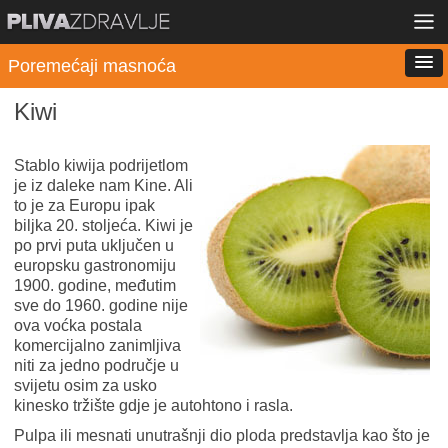
Poremećaji masnoća
Kiwi
Stablo kiwija podrijetlom
je iz daleke nam Kine. Ali
to je za Europu ipak
biljka 20. stoljeća. Kiwi je
po prvi puta uključen u
europsku gastronomiju
1900. godine, međutim
sve do 1960. godine nije
ova voćka postala
komercijalno zanimljiva
niti za jedno područje u
svijetu osim za usko
kinesko tržište gdje je autohtono i rasla.
Pulpa ili mesnati unutrašnji dio ploda predstavlja kao što je