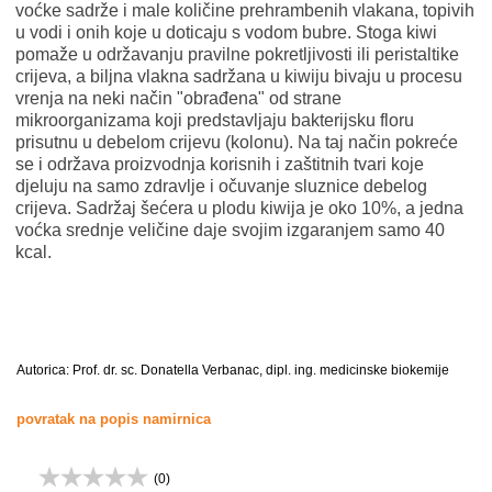
voćke sadrže i male količine prehrambenih vlakana, topivih
u vodi i onih koje u doticaju s vodom bubre. Stoga kiwi
pomaže u održavanju pravilne pokretljivosti ili peristaltike
crijeva, a biljna vlakna sadržana u kiwiju bivaju u procesu
vrenja na neki način "obrađena" od strane
mikroorganizama koji predstavljaju bakterijsku floru
prisutnu u debelom crijevu (kolonu). Na taj način pokreće
se i održava proizvodnja korisnih i zaštitnih tvari koje
djeluju na samo zdravlje i očuvanje sluznice debelog
crijeva. Sadržaj šećera u plodu kiwija je oko 10%, a jedna
voćka srednje veličine daje svojim izgaranjem samo 40
kcal.
Autorica: Prof. dr. sc. Donatella Verbanac, dipl. ing. medicinske biokemije
povratak na popis namirnica
(
0
)