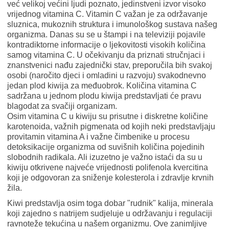
već velikoj većini ljudi poznato, jedinstveni izvor visoko
vrijednog vitamina C. Vitamin C važan je za održavanje
sluznica, mukoznih struktura i imunološkog sustava našeg
organizma. Danas su se u štampi i na televiziji pojavile
kontradiktorne informacije o ljekovitosti visokih količina
samog vitamina C. U očekivanju da priznati stručnjaci i
znanstvenici nađu zajednički stav, preporučila bih svakoj
osobi (naročito djeci i omladini u razvoju) svakodnevno
jedan plod kiwija za međuobrok. Količina vitamina C
sadržana u jednom plodu kiwija predstavljati će pravu
blagodat za svačiji organizam.
Osim vitamina C u kiwiju su prisutne i diskretne količine
karotenoida, važnih pigmenata od kojih neki predstavljaju
provitamin vitamina A i važne čimbenike u procesu
detoksikacije organizma od suvišnih količina pojedinih
slobodnih radikala. Ali izuzetno je važno istaći da su u
kiwiju otkrivene najveće vrijednosti polifenola kvercitina
koji je odgovoran za sniženje kolesterola i zdravlje krvnih
žila.
Kiwi predstavlja osim toga dobar "rudnik" kalija, minerala
koji zajedno s natrijem sudjeluje u održavanju i regulaciji
ravnoteže tekućina u našem organizmu. Ove zanimljive