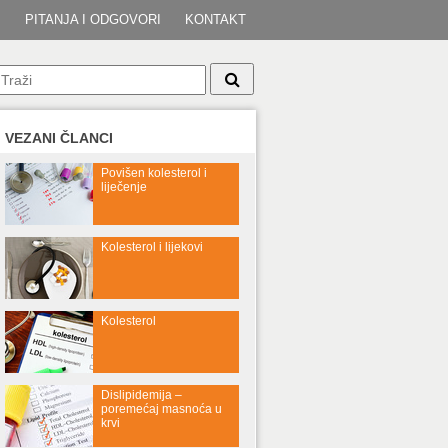
I
PITANJA I ODGOVORI
KONTAKT
VEZANI ČLANCI
Povišen kolesterol i
liječenje
Kolesterol i lijekovi
Kolesterol
Dislipidemija –
poremećaj masnoća u
krvi