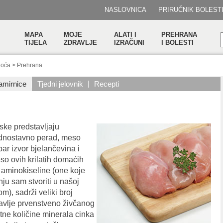
NASLOVNICA
PRIRUČNIK BOLEST
MAPA
MOJE
ALATI I
PREHRANA
TIJELA
ZDRAVLJE
IZRAČUNI
I BOLESTI
noća
>
Prehrana
amirnice
Tjedni jelovnik
Recepti
uske predstavljaju
ednostavno perad, meso
bar izvor bjelančevina i
so ovih krilatih domaćih
e aminokiseline (one koje
nju sam stvoriti u našoj
m), sadrži veliki broj
ravlje prvenstveno živčanog
tne količine minerala cinka