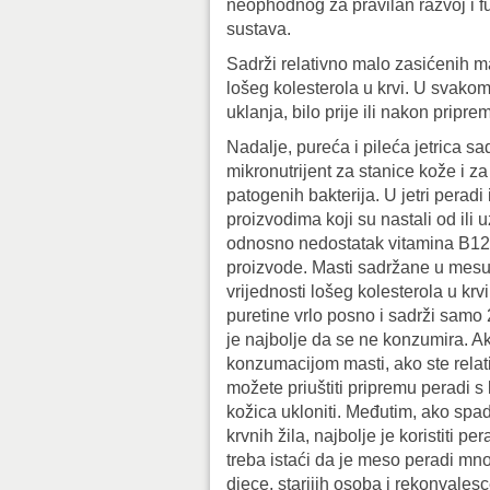
neophodnog za pravilan razvoj i 
sustava.
Sadrži relativno malo zasićenih m
lošeg kolesterola u krvi. U svakom 
uklanja, bilo prije ili nakon pripre
Nadalje, pureća i pileća jetrica sa
mikronutrijent za stanice kože i za
patogenih bakterija. U jetri perad
proizvodima koji su nastali od ili 
odnosno nedostatak vitamina B12 
proizvode. Masti sadržane u mesu
vrijednosti lošeg kolesterola u krv
puretine vrlo posno i sadrži sam
je najbolje da se ne konzumira. 
konzumacijom masti, ako ste relati
možete priuštiti pripremu peradi s
kožica ukloniti. Međutim, ako spad
krvnih žila, najbolje je koristiti 
treba istaći da je meso peradi mno
djece, starijih osoba i rekonvales