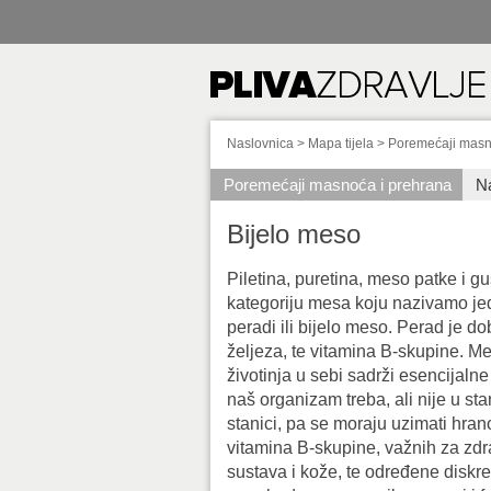
Naslovnica
>
Mapa tijela
>
Poremećaji mas
Poremećaji masnoća i prehrana
N
Bijelo meso
Piletina, puretina, meso patke i g
kategoriju mesa koju nazivamo j
peradi ili bijelo meso. Perad je do
željeza, te vitamina B-skupine. Me
životinja u sebi sadrži esencijaln
naš organizam treba, ali nije u sta
stanici, pa se moraju uzimati hrano
vitamina B-skupine, važnih za zd
sustava i kože, te određene diskre