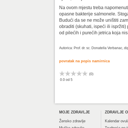
Na ovom mjestu treba napomenuti da
opasne bakterije salmonele. Stoga
Budući da se ne može uništiti za
obraditi (skuhati, ispeći ili isprž
od pilećih i purećih jetrica koja n
Autorica: Prof. dr. sc. Donatella Verbanac, d
povratak na popis namirnica
(
0
)
0.0
od 5
MOJE ZDRAVLJE
ZDRAVLJE O
Žensko zdravlje
Kalendar ovul
Muško zdravlje
Trudnoća po 