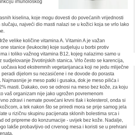
funkciju imunološkog
asnih kiselina, koje mogu dovesti do povećanih vrijednosti
slučaju, najveći dio masti nalazi se u kožici koja se vrlo lako
me.
drže velike količine vitamina A. Vitamin A je važan
 one stanice (leukocite) koje sudjeluju u borbi protiv
i ima i toliko važnog vitamina B12, kojeg nalazimo samo u
uz sudjelovanje životinjskih stanica. Vrlo često se karencija,
uočava kod ekstremnih vegetarijanaca koji ne jedu mliječne
 peradi dijelom su nezasićene i ne dovode do porasta
i. Najmasnije je meso patki i gusaka, dok je meso pilića i
o 2% masti. Dakako, ovo se odnosi na meso bez kože, za koju
Ako vaš organizam nije jako ugrožen povremenom
vno zdravi i nemate povećani krvni tlak i kolesterol, onda si
 kožicom, a tek nakon što se priredi mora se prije samog jela
ate u rizičnu skupinu pacijenata sklonih bolestima srca i
perad od pripreme do konzumacije - uvijek bez kože. Nadalje,
go lakše probavljivo od crvenog mesa i koristi se u prehrani
cenata.