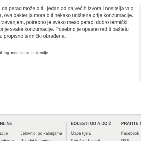
 perad može biti i jedan od najvećih izvora i nositelja vrlo
, ova bakterija mora biti nekako uništena prije konzumacije.
mrzavanjem, potrebno je svako meso peradi dobro termički
iti) prije svake konzumacije. Posebno je opasno raditi paštetu
isu propisno termički obrađena.
ipl. ing. medicinske biokemije
NLINE
BOLESTI OD A DO Ž
PRATITE 
acije
Jelovnici po kalorijama
Mapa tijela
Facebook
tjednima
Peludni kalendar
Priručnik bolesti
RSS