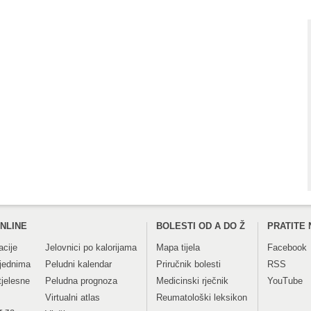
NLINE
BOLESTI OD A DO Ž
PRATITE 
acije
Jelovnici po kalorijama
Mapa tijela
Facebook
tjednima
Peludni kalendar
Priručnik bolesti
RSS
tjelesne
Peludna prognoza
Medicinski rječnik
YouTube
Virtualni atlas
Reumatološki leksikon