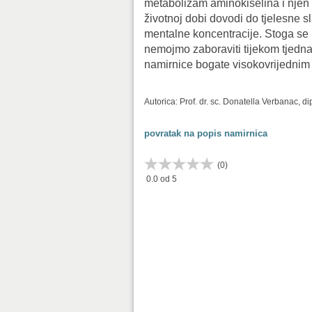
metabolizam aminokiselina i njen 
životnoj dobi dovodi do tjelesne s
mentalne koncentracije. Stoga se
nemojmo zaboraviti tijekom tjedna is
namirnice bogate visokovrijednim
Autorica: Prof. dr. sc. Donatella Verbanac, d
povratak na popis namirnica
(
0
)
0.0
od 5