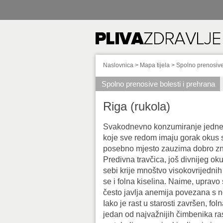
Naslovnica
>
Mapa tijela
>
Spolno prenosive
Spolno prenosive bolesti i prehrana
Riga (rukola)
Svakodnevno konzumiranje jedne p
koje sve redom imaju gorak okus se
posebno mjesto zauzima dobro znan
Predivna travčica, još divnijeg oku
sebi krije mnoštvo visokovrijednih
se i folna kiselina. Naime, upravo 
često javlja anemija povezana s n
Iako je rast u starosti završen, fol
jedan od najvažnijih čimbenika ras