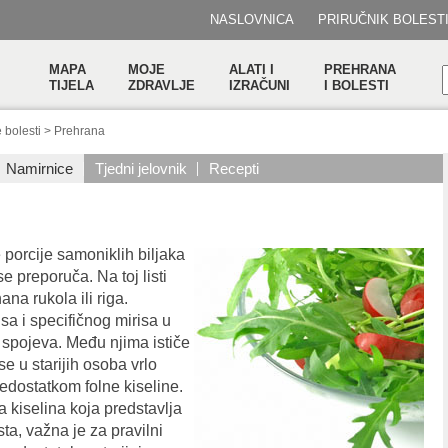
NASLOVNICA
PRIRUČNIK BOLEST
MAPA
MOJE
ALATI I
PREHRANA
TIJELA
ZDRAVLJE
IZRAČUNI
I BOLESTI
 bolesti
>
Prehrana
Namirnice
Tjedni jelovnik
Recepti
orcije samoniklih biljaka
 preporuča. Na toj listi
a rukola ili riga.
sa i specifičnog mirisa u
 spojeva. Među njima ističe
se u starijih osoba vrlo
edostatkom folne kiseline.
na kiselina koja predstavlja
ta, važna je za pravilni