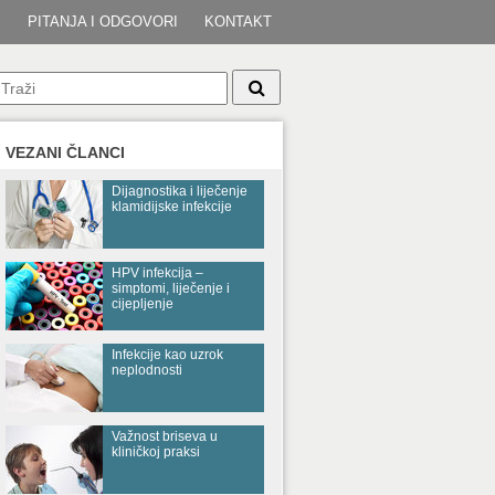
I
PITANJA I ODGOVORI
KONTAKT
VEZANI ČLANCI
Dijagnostika i liječenje
klamidijske infekcije
HPV infekcija –
simptomi, liječenje i
cijepljenje
Infekcije kao uzrok
neplodnosti
Važnost briseva u
kliničkoj praksi