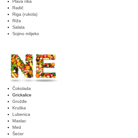
Plava riba
Radič
Riga (rukola)
Riža
Salata
Sojino mlijeko
Čokolada
Grickalice
Grožđe
Kruška
Lubenica
Maslac
Med
Šećer