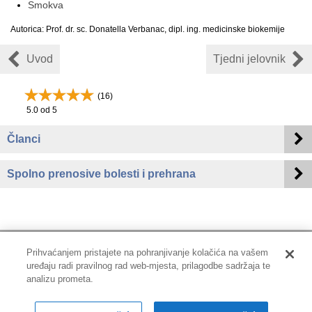
Smokva
Autorica: Prof. dr. sc. Donatella Verbanac, dipl. ing. medicinske biokemije
Uvod
Tjedni jelovnik
(
16
)
5.0
od 5
Članci
Spolno prenosive bolesti i prehrana
Prihvaćanjem pristajete na pohranjivanje kolačića na vašem
uređaju radi pravilnog rad web-mjesta, prilagodbe sadržaja te
Impressum
|
Pravne informacije
|
Zaštita privatnosti i kolačići
analizu prometa.
Copyright © 2001-2026 PLIVAzdravlje