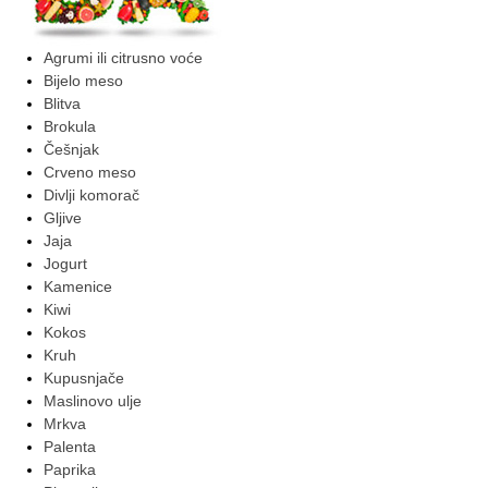
Agrumi ili citrusno voće
Bijelo meso
Blitva
Brokula
Češnjak
Crveno meso
Divlji komorač
Gljive
Jaja
Jogurt
Kamenice
Kiwi
Kokos
Kruh
Kupusnjače
Maslinovo ulje
Mrkva
Palenta
Paprika