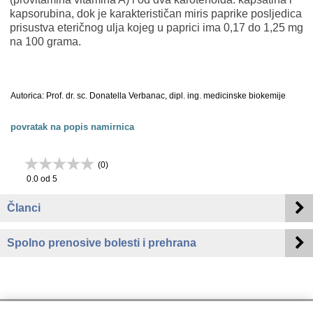
kapsorubina, dok je karakterističan miris paprike posljedica
prisustva eteričnog ulja kojeg u paprici ima 0,17 do 1,25 mg
na 100 grama.
Autorica: Prof. dr. sc. Donatella Verbanac, dipl. ing. medicinske biokemije
povratak na popis namirnica
(
0
)
0.0
od 5
Članci
Spolno prenosive bolesti i prehrana