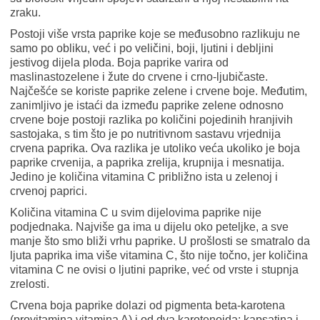
zraku.
Postoji više vrsta paprike koje se međusobno razlikuju ne
samo po obliku, već i po veličini, boji, ljutini i debljini
jestivog dijela ploda. Boja paprike varira od
maslinastozelene i žute do crvene i crno-ljubičaste.
Najčešće se koriste paprike zelene i crvene boje. Međutim,
zanimljivo je istaći da između paprike zelene odnosno
crvene boje postoji razlika po količini pojedinih hranjivih
sastojaka, s tim što je po nutritivnom sastavu vrjednija
crvena paprika. Ova razlika je utoliko veća ukoliko je boja
paprike crvenija, a paprika zrelija, krupnija i mesnatija.
Jedino je količina vitamina C približno ista u zelenoj i
crvenoj paprici.
Količina vitamina C u svim dijelovima paprike nije
podjednaka. Najviše ga ima u dijelu oko peteljke, a sve
manje što smo bliži vrhu paprike. U prošlosti se smatralo da
ljuta paprika ima više vitamina C, što nije točno, jer količina
vitamina C ne ovisi o ljutini paprike, već od vrste i stupnja
zrelosti.
Crvena boja paprike dolazi od pigmenta beta-karotena
(provitamina vitamina A) i od dva karotenoida: kapsatina i