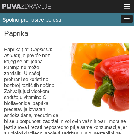
Spolno prenosive bolesti
Paprika
Paprika (lat.
Capsicum
anuum
) je povrće bez
kojeg se niti jedna
kuhinja ne može
zamisliti. U našoj
prehrani se koristi na
bezbroj različitih načina.
Zahvaljujući visokom
sadržaju vitamina C i
bioflavonida, paprika
predstavlja izvrstan
antioksidans, međutim da
bi se u potpunosti zadržali nivoi ovih važnih tvari, mora se
jesti sirova i rezati neposredno prije same konzumacije jer
su biološki vrijedni spojevi sadržani u njoj nestabilni na