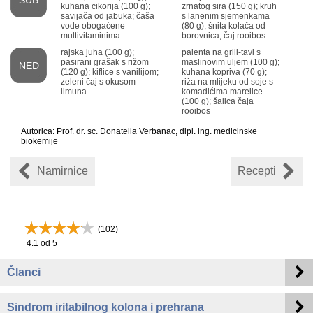
SUB
kuhana cikorija (100 g);
zrnatog sira (150 g); kruh
savijača od jabuka; čaša
s lanenim sjemenkama
vode obogaćene
(80 g); šnita kolača od
multivitaminima
borovnica, čaj rooibos
rajska juha (100 g);
palenta na grill-tavi s
pasirani grašak s rižom
maslinovim uljem (100 g);
NED
(120 g); kiflice s vanilijom;
kuhana kopriva (70 g);
zeleni čaj s okusom
riža na mlijeku od soje s
limuna
komadićima marelice
(100 g); šalica čaja
rooibos
Autorica: Prof. dr. sc. Donatella Verbanac, dipl. ing. medicinske
biokemije
Namirnice
Recepti
(
102
)
4.1
od 5
Članci
Sindrom iritabilnog kolona i prehrana