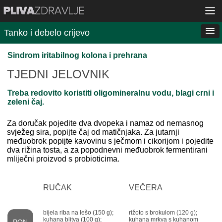
Tanko i debelo crijevo
Sindrom iritabilnog kolona i prehrana
TJEDNI JELOVNIK
Treba redovito koristiti oligomineralnu vodu, blagi crni i
zeleni čaj.
Za doručak pojedite dva dvopeka i namaz od nemasnog
svježeg sira, popijte čaj od matičnjaka. Za jutarnji
međuobrok popijte kavovinu s ječmom i cikorijom i pojedite
dva rižina tosta, a za popodnevni međuobrok fermentirani
mliječni proizvod s probioticima.
RUČAK
VEČERA
bijela riba na lešo (150 g);
rižoto s brokulom (120 g);
kuhana blitva (100 g);
kuhana mrkva s kuhanom