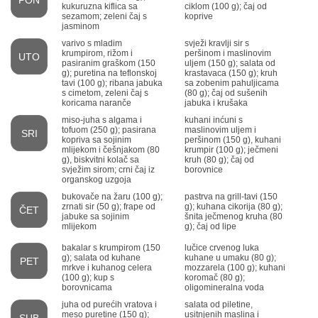
PON
kukuruzna kiflica sa
ciklom (100 g); čaj od
sezamom; zeleni čaj s
koprive
jasminom
varivo s mladim
svježi kravlji sir s
krumpirom, rižom i
peršinom i maslinovim
UTO
pasiranim graškom (150
uljem (150 g); salata od
g); puretina na teflonskoj
krastavaca (150 g); kruh
tavi (100 g); ribana jabuka
sa zobenim pahuljicama
s cimetom, zeleni čaj s
(80 g); čaj od sušenih
koricama naranče
jabuka i krušaka
miso-juha s algama i
kuhani inćuni s
tofuom (250 g); pasirana
maslinovim uljem i
SRI
kopriva sa sojinim
peršinom (150 g), kuhani
mlijekom i češnjakom (80
krumpir (100 g); ječmeni
g), biskvitni kolač sa
kruh (80 g); čaj od
svježim sirom; crni čaj iz
borovnice
organskog uzgoja
bukovače na žaru (100 g);
pastrva na grill-tavi (150
zrnati sir (50 g); frape od
g); kuhana cikorija (80 g);
ČET
jabuke sa sojinim
šnita ječmenog kruha (80
mlijekom
g); čaj od lipe
bakalar s krumpirom (150
lučice crvenog luka
g); salata od kuhane
kuhane u umaku (80 g);
PET
mrkve i kuhanog celera
mozzarela (100 g); kuhani
(100 g); kup s
koromač (80 g);
borovnicama
oligomineralna voda
juha od purećih vratova i
salata od piletine,
meso puretine (150 g);
usitnjenih maslina i