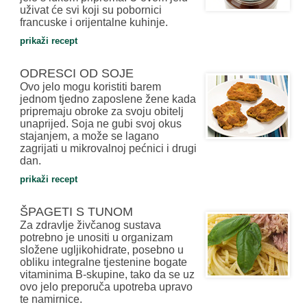
uživat će svi koji su pobornici
francuske i orijentalne kuhinje.
prikaži recept
ODRESCI OD SOJE
Ovo jelo mogu koristiti barem
jednom tjedno zaposlene žene kada
pripremaju obroke za svoju obitelj
unaprijed. Soja ne gubi svoj okus
stajanjem, a može se lagano
zagrijati u mikrovalnoj pećnici i drugi
dan.
prikaži recept
ŠPAGETI S TUNOM
Za zdravlje živčanog sustava
potrebno je unositi u organizam
složene ugljikohidrate, posebno u
obliku integralne tjestenine bogate
vitaminima B-skupine, tako da se uz
ovo jelo preporuča upotreba upravo
te namirnice.