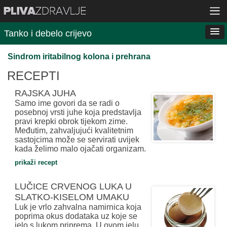
Tanko i debelo crijevo
Sindrom iritabilnog kolona i prehrana
RECEPTI
RAJSKA JUHA
Samo ime govori da se radi o
posebnoj vrsti juhe koja predstavlja
pravi krepki obrok tijekom zime.
Međutim, zahvaljujući kvalitetnim
sastojcima može se servirati uvijek
kada želimo malo ojačati organizam.
prikaži recept
LUČICE CRVENOG LUKA U
SLATKO-KISELOM UMAKU
Luk je vrlo zahvalna namirnica koja
poprima okus dodataka uz koje se
jelo s lukom priprema. U ovom jelu