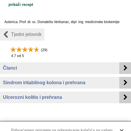
prikaži recept
Autorica: Prof. dr. sc. Donatella Verbanac, dipl. ing. medicinske biokemije
Tjedni jelovnik
(
29
)
4.7
od 5
Članci
Sindrom iritabilnog kolona i prehrana
Ulcerozni kolitis i prehrana
Prihvaćanjem pristajete na pohranjivanje kolačića na vašem