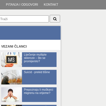
I
PITANJA I ODGOVORI
KONTAKT
VEZANI ČLANCI
Liječenje multiple
skleroze – što se
promijenilo?
Suicid - prekid tišine
Prepoznaju li muškarci
migrenu na vrijeme?