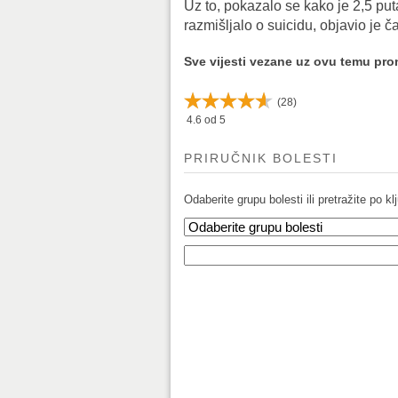
Uz to, pokazalo se kako je 2,5 put
razmišljalo o suicidu, objavio je 
Sve vijesti vezane uz ovu temu pr
(
28
)
4.6
od 5
PRIRUČNIK BOLESTI
Odaberite grupu bolesti ili pretražite po klj