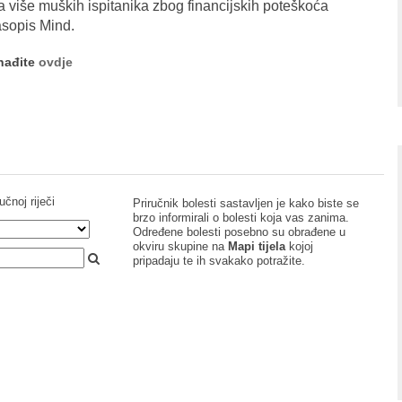
a više muških ispitanika zbog financijskih poteškoća
časopis Mind.
onađite
ovdje
učnoj riječi
Priručnik bolesti sastavljen je kako biste se
brzo informirali o bolesti koja vas zanima.
Određene bolesti posebno su obrađene u
okviru skupine na
Mapi tijela
kojoj
pripadaju te ih svakako potražite.