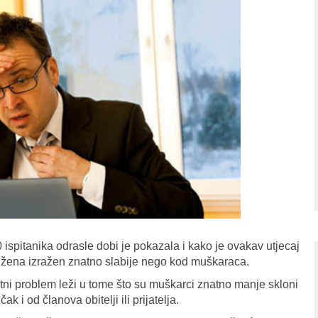
0 ispitanika odrasle dobi je pokazala i kako je ovakav utjecaj
d žena izražen znatno slabije nego kod muškaraca.
ni problem leži u tome što su muškarci znatno manje skloni
k i od članova obitelji ili prijatelja.