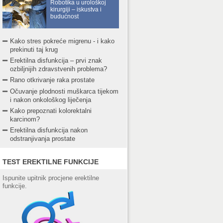
Robotika u urološkoj
kirurgiji – iskustva i
budućnost
Kako stres pokreće migrenu - i kako
prekinuti taj krug
Erektilna disfunkcija – prvi znak
ozbiljnijih zdravstvenih problema?
Rano otkrivanje raka prostate
Očuvanje plodnosti muškarca tijekom
i nakon onkološkog liječenja
Kako prepoznati kolorektalni
karcinom?
Erektilna disfunkcija nakon
odstranjivanja prostate
TEST EREKTILNE FUNKCIJE
Ispunite upitnik procjene erektilne
funkcije.