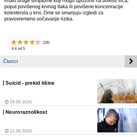
imalo druge simptome koji mogu upozoriti na bolesti srca,
poput povišenog krvnog tlaka ili povišene koncenracije
kolesterola u krvi, čime se smanjuju izgledi za
pravovremeno uočavanje rizika.
(
29
)
4.4
od 5
Članci
Suicid - prekid tišine
29.06.2026.
Neuroraznolikost
11.05.2026.