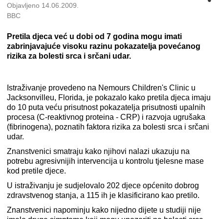
Objavljeno 14.06.2009.
BBC
Pretila djeca već u dobi od 7 godina mogu imati
zabrinjavajuće visoku razinu pokazatelja povećanog
rizika za bolesti srca i srčani udar.
Istraživanje provedeno na Nemours Children's Clinic u
Jacksonvilleu, Florida, je pokazalo kako pretila djeca imaju
do 10 puta veću prisutnost pokazatelja prisutnosti upalnih
procesa (C-reaktivnog proteina - CRP) i razvoja ugrušaka
(fibrinogena), poznatih faktora rizika za bolesti srca i srčani
udar.
Znanstvenici smatraju kako njihovi nalazi ukazuju na
potrebu agresivnijih intervencija u kontrolu tjelesne mase
kod pretile djece.
U istraživanju je sudjelovalo 202 djece općenito dobrog
zdravstvenog stanja, a 115 ih je klasificirano kao pretilo.
Znanstvenici napominju kako nijedno dijete u studiji nije