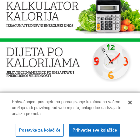
Prihvaćanjem pristajete na pohranjivanje kolačića na vašem
uređaju radi pravilnog rad web-mjesta, prilagodbe sadržaja te
Impressum
|
Pravne informacije
|
Zaštita privatnosti i kolačići
analizu prometa.
Copyright © 2001-2026 PLIVAzdravlje
Postavke za kolačiće
Prihvatite sve kolačiće
Sva prava pridržana.