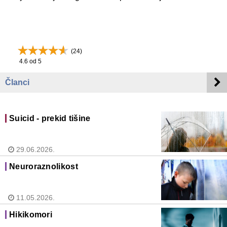
(
24
)
4.6
od 5
Članci
Suicid - prekid tišine
29.06.2026.
Neuroraznolikost
11.05.2026.
Hikikomori