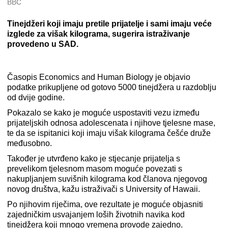
BBC
Tinejdžeri koji imaju pretile prijatelje i sami imaju veće
izglede za višak kilograma, sugerira istraživanje
provedeno u SAD.
Časopis Economics and Human Biology je objavio
podatke prikupljene od gotovo 5000 tinejdžera u razdoblju
od dvije godine.
Pokazalo se kako je moguće uspostaviti vezu između
prijateljskih odnosa adolescenata i njihove tjelesne mase,
te da se ispitanici koji imaju višak kilograma češće druže
međusobno.
Također je utvrđeno kako je stjecanje prijatelja s
prevelikom tjelesnom masom moguće povezati s
nakupljanjem suvišnih kilograma kod članova njegovog
novog društva, kažu istraživači s University of Hawaii.
Po njihovim riječima, ove rezultate je moguće objasniti
zajedničkim usvajanjem loših životnih navika kod
tinejdžera koji mnogo vremena provode zajedno.