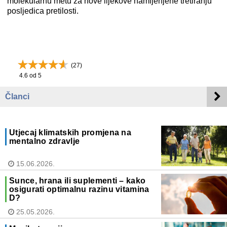
molekularnu metu za nove lijekove namijenjene tretiranju
posljedica pretilosti.
(
27
)
4.6
od 5
Članci
Utjecaj klimatskih promjena na
mentalno zdravlje
15.06.2026.
Sunce, hrana ili suplementi – kako
osigurati optimalnu razinu vitamina
D?
25.05.2026.