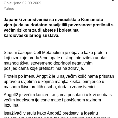
Objavljeno 02.09.2009.
Yahoo
Japanski znanstvenici sa sveučilišta u Kumamotu
vjeruju da su dodatno rasvijetlili povezanost pretilosti s
većim rizikom za dijabetes i bolestima
kardiovaskularnog sustava.
Stručni časopis Cell Metabolism je objavio kako protein
koji uzrokuje produžene upale niskog intenziteta unutar
masnog tkiva istovremeno doprinosi negativnim
posljedicama koje pretilost ima na zdravlje.
Protein po imenu Angptl2 je u najvećim količinama prisutan
upravo u uvjetima u kojima manjka kisika, primjerice u
masnom tkivu pretilih osoba, dodaju znanstvenici.
Angptl2 je većim koncentracijama prisutan i u krvi osoba s
većim indeksom tjelesne mase i povišenom razinom
inzulina.
Istraživači vjeruju kako Angptl2 predstavlja idealnu