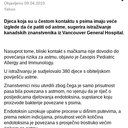
Objavljeno 09.04.2010.
Yahoo
Djeca koja su u čestom kontaktu s psima imaju veće
izglede da će patiti od astme, sugerira istraživanje
kanadskih znanstvenika iz Vancouver General Hospital.
Nasuprot tome, bliski kontakt s mačkama nije dovodio do
povećanja rizika za astmu, objavio je časopis Pediatric
Allergy and Immunology.
U istraživanju je sudjelovalo 380 djece s obiteljskom
poviješću astme.
Znanstvenici nisu utvrdili zbog čega je samo prisutnost
pasa bila povezana s astmom, no vjeruju da je riječ o
posljedicama djelovanja endotoksina, supstance koju
proizvode bakterije povezane s psima.
Endotoksin uzrokuje upalne procese u dišnim putevima, a
prema nekim indicijama, prisutnost većih količina
endotoksina je povezana s prosječno trostruko većim