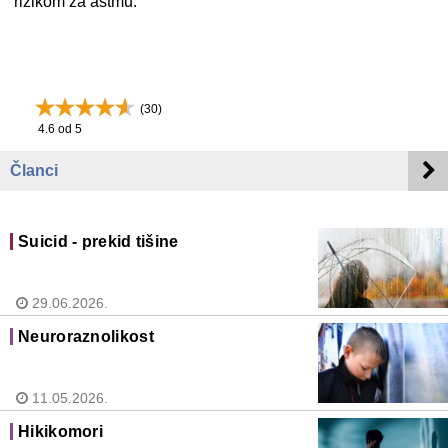
rizikom za astmu.
(
30
)
4.6
od 5
Članci
Suicid - prekid tišine
29.06.2026.
Neuroraznolikost
11.05.2026.
Hikikomori