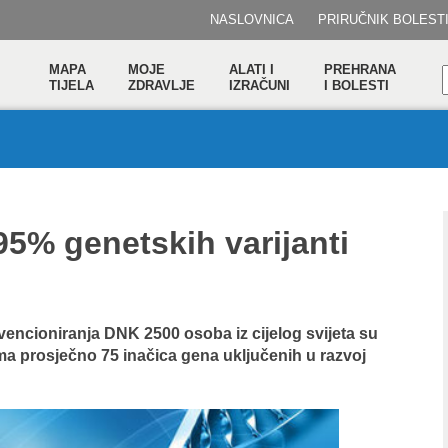
NASLOVNICA
PRIRUČNIK BOLEST
MAPA
MOJE
ALATI I
PREHRANA
TIJELA
ZDRAVLJE
IZRAČUNI
I BOLESTI
95% genetskih varijanti
kvencioniranja DNK 2500 osoba iz cijelog svijeta su
ima prosječno 75 inačica gena uključenih u razvoj