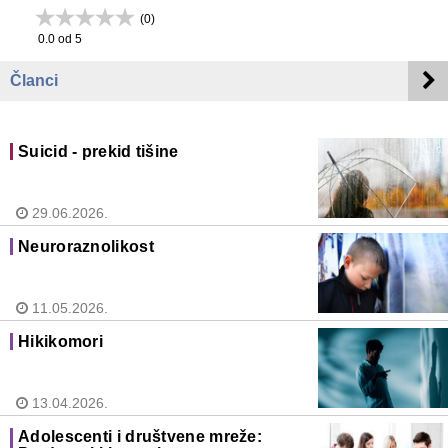
(
0
)
0.0
od 5
Članci
Suicid - prekid tišine
29.06.2026.
Neuroraznolikost
11.05.2026.
Hikikomori
13.04.2026.
Adolescenti i društvene mreže: