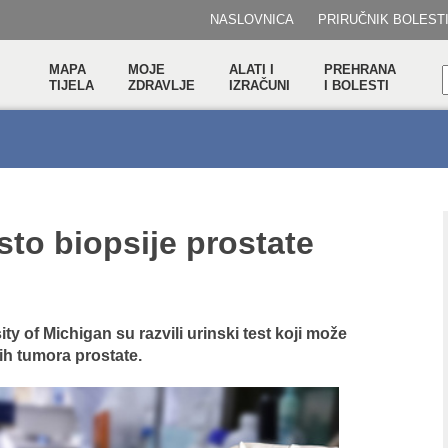
NASLOVNICA
PRIRUČNIK BOLEST
MAPA
MOJE
ALATI I
PREHRANA
TIJELA
ZDRAVLJE
IZRAČUNI
I BOLESTI
sto biopsije prostate
ty of Michigan su razvili urinski test koji može
nih tumora prostate.