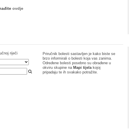
onađite
ovdje
učnoj riječi
Priručnik bolesti sastavljen je kako biste se
brzo informirali o bolesti koja vas zanima.
Određene bolesti posebno su obrađene u
okviru skupine na
Mapi tijela
kojoj
pripadaju te ih svakako potražite.