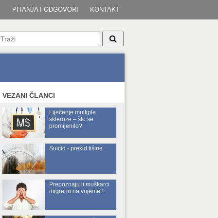
I
PITANJA I ODGOVORI
KONTAKT
VEZANI ČLANCI
Liječenje multiple
skleroze – što se
promijenilo?
Suicid - prekid tišine
Prepoznaju li muškarci
migrenu na vrijeme?