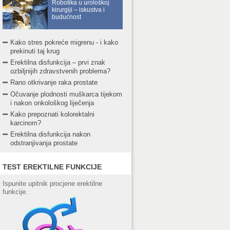
Robotika u urološkoj
kirurgiji – iskustva i
budućnost
Kako stres pokreće migrenu - i kako
prekinuti taj krug
Erektilna disfunkcija – prvi znak
ozbiljnijih zdravstvenih problema?
Rano otkrivanje raka prostate
Očuvanje plodnosti muškarca tijekom
i nakon onkološkog liječenja
Kako prepoznati kolorektalni
karcinom?
Erektilna disfunkcija nakon
odstranjivanja prostate
TEST EREKTILNE FUNKCIJE
Ispunite upitnik procjene erektilne
funkcije.