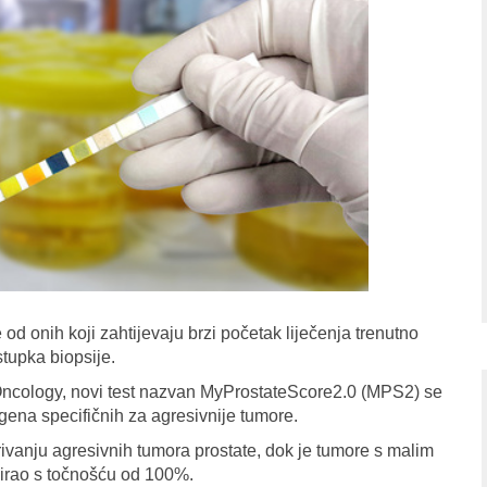
od onih koji zahtijevaju brzi početak liječenja trenutno
tupka biopsije.
Oncology, novi test nazvan MyProstateScore2.0 (MPS2) se
 gena specifičnih za agresivnije tumore.
krivanju agresivnih tumora prostate, dok je tumore s malim
icirao s točnošću od 100%.