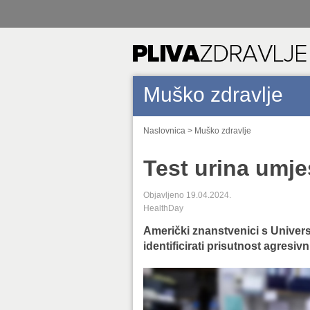
Muško zdravlje
Naslovnica
>
Muško zdravlje
Test urina umje
Objavljeno 19.04.2024.
HealthDay
Američki znanstvenici s Universi
identificirati prisutnost agresiv