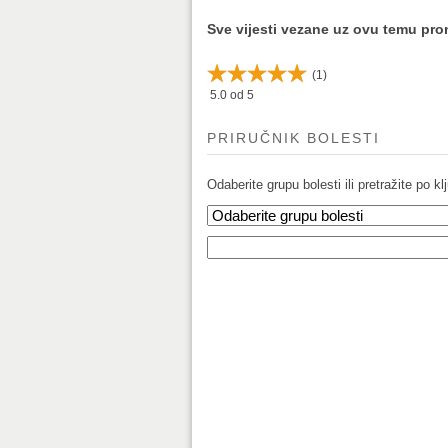
Sve vijesti vezane uz ovu temu pr
(
1
)
5.0
od 5
PRIRUČNIK BOLESTI
Odaberite grupu bolesti ili pretražite po klj