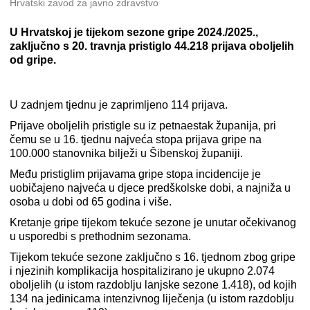
Hrvatski zavod za javno zdravstvo
U Hrvatskoj je tijekom sezone gripe 2024./2025.,
zaključno s 20. travnja pristiglo 44.218 prijava oboljelih
od gripe.
U zadnjem tjednu je zaprimljeno 114 prijava.
Prijave oboljelih pristigle su iz petnaestak županija, pri
čemu se u 16. tjednu najveća stopa prijava gripe na
100.000 stanovnika bilježi u Šibenskoj županiji.
Među pristiglim prijavama gripe stopa incidencije je
uobičajeno najveća u djece predškolske dobi, a najniža u
osoba u dobi od 65 godina i više.
Kretanje gripe tijekom tekuće sezone je unutar očekivanog
u usporedbi s prethodnim sezonama.
Tijekom tekuće sezone zaključno s 16. tjednom zbog gripe
i njezinih komplikacija hospitalizirano je ukupno 2.074
oboljelih (u istom razdoblju lanjske sezone 1.418), od kojih
134 na jedinicama intenzivnog liječenja (u istom razdoblju