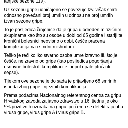
lanjske sezone 119).
Uz sezonu gripe uobičajeno se povezuje tzv. višak smrti
odnosno povećani broj umrlih u odnosu na broj umrlih
izvan sezone gripe.
To je posljedica činjenice da je gripa u određenim rizičnim
skupinama kao što su osobe u dobi od 65 godina i stariji te
kronični bolesnici neovisno o dobi, češće praćena
komplikacijama i smrtnim ishodom.
Teško je reći koliko stvarno osoba umre izravno ili, što je
češće, neizravno od gripe (kao posljedica pogoršanja
osnovne bolesti ili komplikacije, poput upale pluća ili
sepse).
Tijekom ove sezone je do sada je prijavljeno 68 smrtnih
ishoda zbog gripe i njezinih komplikacija.
Prema podacima Nacionalnog referentnog centra za gripu
Hrvatskog zavoda za javno zdravstvo u 16. tjednu je oko
5% pozitivnih uzoraka na gripu, pri čemu se detektiraju oba
virusa gripe, virus gripe A i virus gripe B.