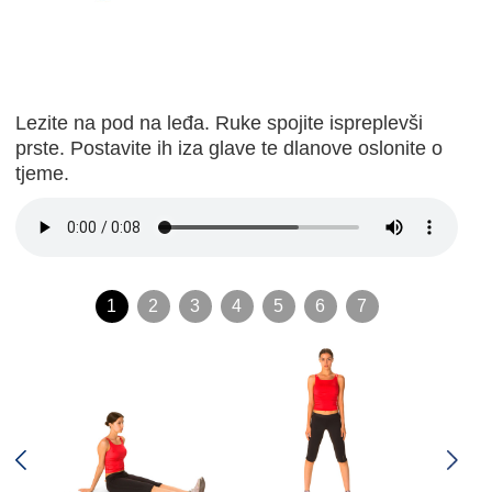
Lezite na pod na leđa. Ruke spojite ispreplevši
prste. Postavite ih iza glave te dlanove oslonite o
tjeme.
1
2
3
4
5
6
7