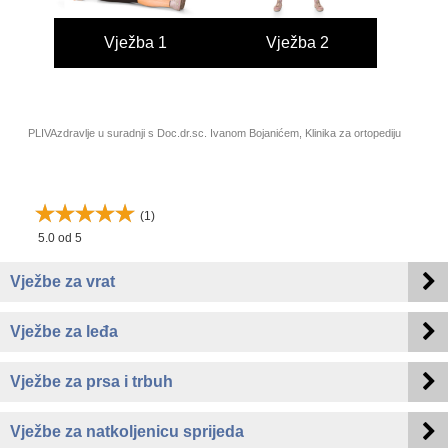
7
Vježba 1
Vježba 2
Vj
PLIVAzdravlje u suradnji s Doc.dr.sc. Ivanom Bojanićem, Klinika za ortopediju
(
1
)
5.0
od 5
Vježbe za vrat
Vježbe za leđa
Vježbe za prsa i trbuh
Vježbe za natkoljenicu sprijeda