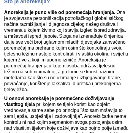
Što je anoreksija?
Anoreksija je puno više od poremećaja hranjenja.
Ona
je svojevrsna personifikacija potrošačkog i globalističkog
načina razmišljanja i dijagnoza cijelog našeg društva i
vremena u kojem živimo koji stavlja izgled ispred zdravlja,
a mršavost ispred ljepote. Stoga ne iznenađuje činjenica
da je sve veći broj uglavnom mladih djevojaka zahvaćeno
poremećajima prehrane kojim osim što kontroliraju svoju
tjelesnu težinu nastoje kontrolirati i vlastitu okolinu i svijet u
kojem žive a koji im uporno izmiče. Anoreksija je
poremećaj hranjenja u kojem osoba održava tjelesnu
težinu na subminimalnoj, a pri tome se koristi raznim
metodama kao što su ne uzimanje i izbjegavanje hrane,
povraćanje, korištenje laksativa, diuretika i prekomjerna
tjelovježba.
U osnovi anoreksije je poremećeno doživljavanje
vlastitog tijela
pri kojem se tijelo koristi kao objekt
vrednovanja same sebe po principu "što sam mršavija to
sam ljepša, uspješnija i zadovoljnija". Anorektičarka nema
kontrolu ni nad kojim segmentom svoga postojanja osim
nad vlastitim tijelom koje doživljava kao bojno polje između