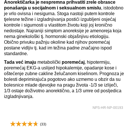
Anorektičarka je nespremna prihvatiti zrele obrasce
ponašanja u socijalnom i seksualnom smislu
, istodobno
je vrlo ovisna i nesigurna. Stoga nastoji putem kontrole
tjelesne težine i izgladnjivanja postići izgubljeni osjećaj
kontrole i sigurnosti u vlastitom životu koji joj kronično
nedostaje. Najraniji simptom anoreksije je amenoreja koja
nema ginekološki tj. hormonski objašnjivu etiologiju.
Obično privuku pažnju okoline kad njihov poremećaj
postane vidljiv tj. kad im težina padne značajno ispod
standardne.
Tada već imaju
metabolički
poremećaj
, hipotermiju,
poremećaj EKG-a uslijed hipokalemije, opadanje kose i
oštećenje zubne cakline želučanom kiselinom. Prognoza je
bolesti deprimirajuća pogotovo ako uzmemo u obzir da su
bolesnice mlade djevojke na pragu života -1/3 se izliječi,
1/3 ostaje doživotno anorektično, a 1/3 umre od posljedica
izgladnjivanja.
NPS-HR-NP-00193
(
33
)