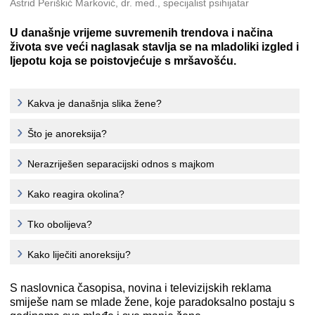
Astrid Periškić Marković, dr. med., specijalist psihijatar
U današnje vrijeme suvremenih trendova i načina
života sve veći naglasak stavlja se na mladoliki izgled i
ljepotu koja se poistovjećuje s mršavošću.
Kakva je današnja slika žene?
Što je anoreksija?
Nerazriješen separacijski odnos s majkom
Kako reagira okolina?
Tko obolijeva?
Kako liječiti anoreksiju?
S naslovnica časopisa, novina i televizijskih reklama
smiješe nam se mlade žene, koje paradoksalno postaju s