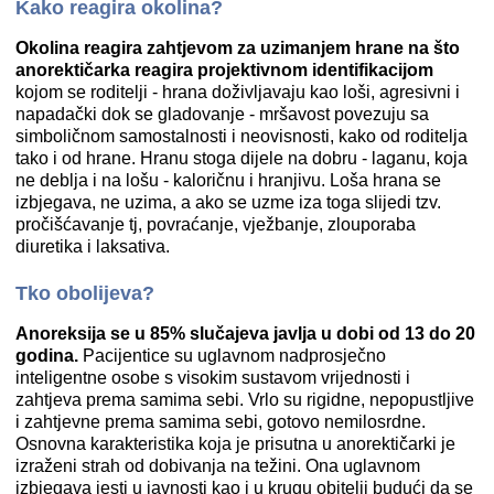
Kako reagira okolina?
Okolina reagira zahtjevom za uzimanjem hrane na što
anorektičarka reagira projektivnom identifikacijom
kojom se roditelji - hrana doživljavaju kao loši, agresivni i
napadački dok se gladovanje - mršavost povezuju sa
simboličnom samostalnosti i neovisnosti, kako od roditelja
tako i od hrane. Hranu stoga dijele na dobru - laganu, koja
ne deblja i na lošu - kaloričnu i hranjivu. Loša hrana se
izbjegava, ne uzima, a ako se uzme iza toga slijedi tzv.
pročišćavanje tj, povraćanje, vježbanje, zlouporaba
diuretika i laksativa.
Tko obolijeva?
Anoreksija se u 85% slučajeva javlja u dobi od 13 do 20
godina.
Pacijentice su uglavnom nadprosječno
inteligentne osobe s visokim sustavom vrijednosti i
zahtjeva prema samima sebi. Vrlo su rigidne, nepopustljive
i zahtjevne prema samima sebi, gotovo nemilosrdne.
Osnovna karakteristika koja je prisutna u anorektičarki je
izraženi strah od dobivanja na težini. Ona uglavnom
izbjegava jesti u javnosti kao i u krugu obitelji budući da se