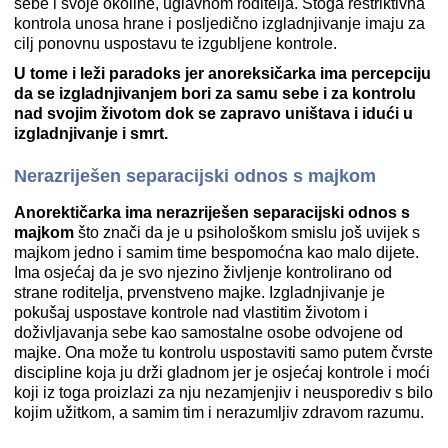
sebe i svoje okoline, uglavnom roditelja. Stoga restriktivna
kontrola unosa hrane i posljedično izgladnjivanje imaju za
cilj ponovnu uspostavu te izgubljene kontrole.
U tome i leži paradoks jer anoreksičarka ima percepciju
da se izgladnjivanjem bori za samu sebe i za kontrolu
nad svojim životom dok se zapravo uništava i idući u
izgladnjivanje i smrt.
Nerazriješen separacijski odnos s majkom
Anorektičarka ima nerazriješen separacijski odnos s
majkom
što znači da je u psihološkom smislu još uvijek s
majkom jedno i samim time bespomoćna kao malo dijete.
Ima osjećaj da je svo njezino življenje kontrolirano od
strane roditelja, prvenstveno majke. Izgladnjivanje je
pokušaj uspostave kontrole nad vlastitim životom i
doživljavanja sebe kao samostalne osobe odvojene od
majke. Ona može tu kontrolu uspostaviti samo putem čvrste
discipline koja ju drži gladnom jer je osjećaj kontrole i moći
koji iz toga proizlazi za nju nezamjenjiv i neusporediv s bilo
kojim užitkom, a samim tim i nerazumljiv zdravom razumu.