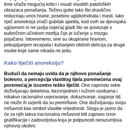
time izlaže mogućoj kritici i osudi vlastitih patoloških
obrazaca ponašanja. Težinu gube tako što drastično
reduciraju unos hrane, posebno ugljikohidrata i masti. Iako
riječ anoreksija znači gubitak apetita, kod ovih se djevojaka
uglavnom ni ne javlja osjećaj gladi što se povezuje s
euforičnim učinkom morfija čije je lučenje u mozgu
pojačano. Istovremeno, one su okupirane hranom,
prikupljanjem recepata i kuhanjem obilnih delicija za druge
osobe koje same nikada ne jedu.
Kako liječiti anoreksiju?
Budući da nemaju uvida da je njihovo ponašanje
bolesno, a percepcija vlastitog tijela poremećena ovaj
poremećaj je izuzetno teško liječiti.
One naprosto sebe
doživljavaju debelima, bezvrijednim i ružnim osobama i
nikakvo racionalno uvjeravanje, dokazivanje, vaganje itd.
ne može ih uvjeriti da su premršave. One doživljavaju svoju
mršavost kao simbol vlastite vrijednosti. Stoga je jasno da
će za njih takva iracionalna mršavost biti zapravo izvor
gratifikacije i zadovoljstva koja je potpunosti nerazumljiva
njihovoj okolini.