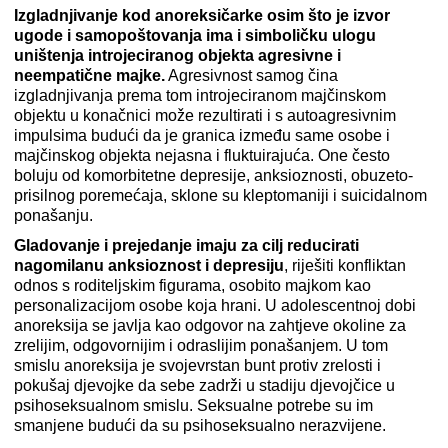
Izgladnjivanje kod anoreksičarke osim što je izvor
ugode i samopoštovanja ima i simboličku ulogu
uništenja introjeciranog objekta agresivne i
neempatične majke.
Agresivnost samog čina
izgladnjivanja prema tom introjeciranom majčinskom
objektu u konačnici može rezultirati i s autoagresivnim
impulsima budući da je granica između same osobe i
majčinskog objekta nejasna i fluktuirajuća. One često
boluju od komorbitetne depresije, anksioznosti, obuzeto-
prisilnog poremećaja, sklone su kleptomaniji i suicidalnom
ponašanju.
Gladovanje i prejedanje imaju za cilj reducirati
nagomilanu anksioznost i depresiju
, riješiti konfliktan
odnos s roditeljskim figurama, osobito majkom kao
personalizacijom osobe koja hrani. U adolescentnoj dobi
anoreksija se javlja kao odgovor na zahtjeve okoline za
zrelijim, odgovornijim i odraslijim ponašanjem. U tom
smislu anoreksija je svojevrstan bunt protiv zrelosti i
pokušaj djevojke da sebe zadrži u stadiju djevojčice u
psihoseksualnom smislu. Seksualne potrebe su im
smanjene budući da su psihoseksualno nerazvijene.