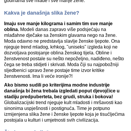
godinama sve mlađe i sve manje žene.
Kakva je današnja slika žene?
Imaju sve manje kilograma i samim tim sve manje
oblina.
Modeli danas zapravo više podsjećaju na
mlađahne dječake sa ženskim glavama nego na žene.
Moda odavno ne predstavlja slavlje ženske ljepote. Ona
njeguje trend mladog, krhkog, "uniseks" izgleda koji ne
dozvoljava postojanje oblina ženskog tijela. Obline i
ženstvenost postale su nešto nepoželjno, nadiđeno, nešto
čega se treba stidjeti i skrivati. Moda čiji su najpobožniji
sljedbenici upravo žene postaje time izvor kritike
ženstvenosti. Ima li veće ironije?!
Ako bismo sudili po kriterijima modne industrije
današnja bi žena trebala izgledati poput djevojčice u
stadiju predpuberteta, bez grudi, struka i bokova!
Globalizacijski trend njeguje kult mladosti i mršavosti kao
sinonima uspješnosti i postignuća. Time je potpuno
izmijenjena slika žene i ženske ljepote koja je tisućljećima
postojala u kulturi i umjetnosti svih civilizacija.