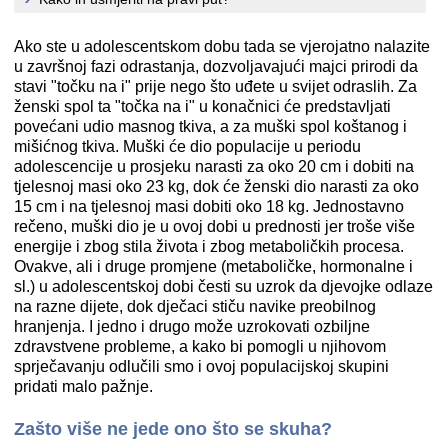
Ako ste u adolescentskom dobu tada se vjerojatno nalazite
u završnoj fazi odrastanja, dozvoljavajući majci prirodi da
stavi "točku na i" prije nego što uđete u svijet odraslih. Za
ženski spol ta "točka na i" u konačnici će predstavljati
povećani udio masnog tkiva, a za muški spol koštanog i
mišićnog tkiva. Muški će dio populacije u periodu
adolescencije u prosjeku narasti za oko 20 cm i dobiti na
tjelesnoj masi oko 23 kg, dok će ženski dio narasti za oko
15 cm i na tjelesnoj masi dobiti oko 18 kg. Jednostavno
rečeno, muški dio je u ovoj dobi u prednosti jer troše više
energije i zbog stila života i zbog metaboličkih procesa.
Ovakve, ali i druge promjene (metaboličke, hormonalne i
sl.) u adolescentskoj dobi česti su uzrok da djevojke odlaze
na razne dijete, dok dječaci stiču navike preobilnog
hranjenja. I jedno i drugo može uzrokovati ozbiljne
zdravstvene probleme, a kako bi pomogli u njihovom
sprječavanju odlučili smo i ovoj populacijskoj skupini
pridati malo pažnje.
Zašto više ne jede ono što se skuha?