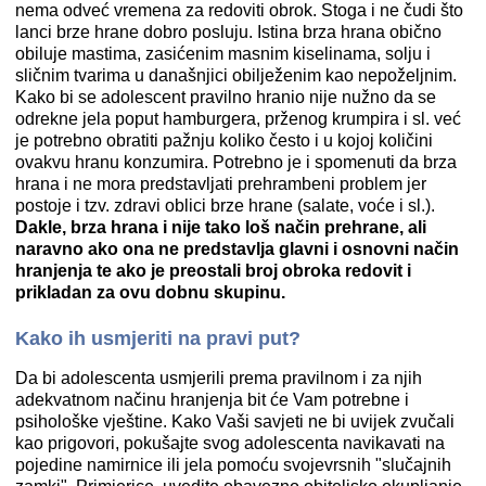
nema odveć vremena za redoviti obrok. Stoga i ne čudi što
lanci brze hrane dobro posluju. Istina brza hrana obično
obiluje mastima, zasićenim masnim kiselinama, solju i
sličnim tvarima u današnjici obilježenim kao nepoželjnim.
Kako bi se adolescent pravilno hranio nije nužno da se
odrekne jela poput hamburgera, prženog krumpira i sl. već
je potrebno obratiti pažnju koliko često i u kojoj količini
ovakvu hranu konzumira. Potrebno je i spomenuti da brza
hrana i ne mora predstavljati prehrambeni problem jer
postoje i tzv. zdravi oblici brze hrane (salate, voće i sl.).
Dakle, brza hrana i nije tako loš način prehrane, ali
naravno ako ona ne predstavlja glavni i osnovni način
hranjenja te ako je preostali broj obroka redovit i
prikladan za ovu dobnu skupinu.
Kako ih usmjeriti na pravi put?
Da bi adolescenta usmjerili prema pravilnom i za njih
adekvatnom načinu hranjenja bit će Vam potrebne i
psihološke vještine. Kako Vaši savjeti ne bi uvijek zvučali
kao prigovori, pokušajte svog adolescenta navikavati na
pojedine namirnice ili jela pomoću svojevrsnih "slučajnih