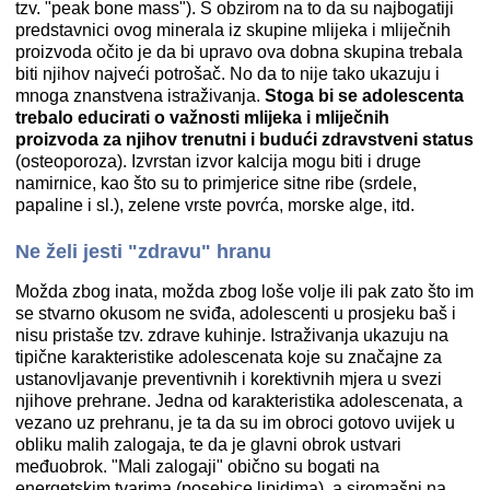
tzv. "peak bone mass"). S obzirom na to da su najbogatiji
predstavnici ovog minerala iz skupine mlijeka i mliječnih
proizvoda očito je da bi upravo ova dobna skupina trebala
biti njihov najveći potrošač. No da to nije tako ukazuju i
mnoga znanstvena istraživanja.
Stoga bi se adolescenta
trebalo educirati o važnosti mlijeka i mliječnih
proizvoda za njihov trenutni i budući zdravstveni status
(osteoporoza). Izvrstan izvor kalcija mogu biti i druge
namirnice, kao što su to primjerice sitne ribe (srdele,
papaline i sl.), zelene vrste povrća, morske alge, itd.
Ne želi jesti "zdravu" hranu
Možda zbog inata, možda zbog loše volje ili pak zato što im
se stvarno okusom ne sviđa, adolescenti u prosjeku baš i
nisu pristaše tzv. zdrave kuhinje. Istraživanja ukazuju na
tipične karakteristike adolescenata koje su značajne za
ustanovljavanje preventivnih i korektivnih mjera u svezi
njihove prehrane. Jedna od karakteristika adolescenata, a
vezano uz prehranu, je ta da su im obroci gotovo uvijek u
obliku malih zalogaja, te da je glavni obrok ustvari
međuobrok. "Mali zalogaji" obično su bogati na
energetskim tvarima (posebice lipidima), a siromašni na