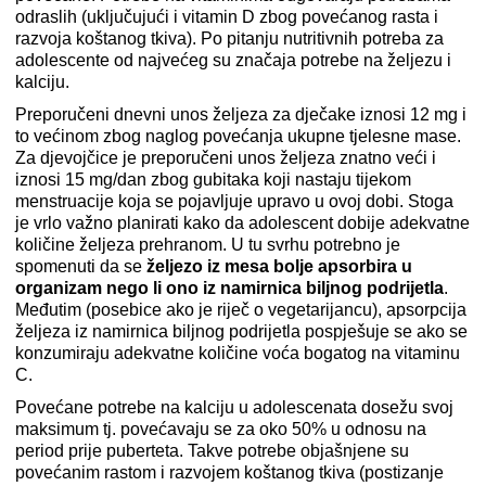
odraslih (uključujući i vitamin D zbog povećanog rasta i
razvoja koštanog tkiva). Po pitanju nutritivnih potreba za
adolescente od najvećeg su značaja potrebe na željezu i
kalciju.
Preporučeni dnevni unos željeza za dječake iznosi 12 mg i
to većinom zbog naglog povećanja ukupne tjelesne mase.
Za djevojčice je preporučeni unos željeza znatno veći i
iznosi 15 mg/dan zbog gubitaka koji nastaju tijekom
menstruacije koja se pojavljuje upravo u ovoj dobi. Stoga
je vrlo važno planirati kako da adolescent dobije adekvatne
količine željeza prehranom. U tu svrhu potrebno je
spomenuti da se
željezo iz mesa bolje apsorbira u
organizam nego li ono iz namirnica biljnog podrijetla
.
Međutim (posebice ako je riječ o vegetarijancu), apsorpcija
željeza iz namirnica biljnog podrijetla pospješuje se ako se
konzumiraju adekvatne količine voća bogatog na vitaminu
C.
Povećane potrebe na kalciju u adolescenata dosežu svoj
maksimum tj. povećavaju se za oko 50% u odnosu na
period prije puberteta. Takve potrebe objašnjene su
povećanim rastom i razvojem koštanog tkiva (postizanje