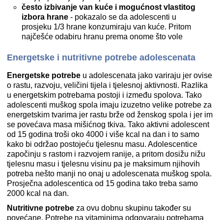
često izbivanje van kuće i mogućnost vlastitog
izbora hrane
- pokazalo se da adolescenti u
prosjeku 1/3 hrane konzumiraju van kuće. Pritom
najčešće odabiru hranu prema onome što vole
Energetske i nutritivne potrebe adolescenata
Energetske potrebe
u adolescenata jako variraju jer ovise
o rastu, razvoju, veličini tijela i tjelesnoj aktivnosti. Razlika
u energetskim potrebama postoji i između spolova. Tako
adolescenti muškog spola imaju izuzetno velike potrebe za
energetskim tvarima jer rastu brže od ženskog spola i jer im
se povećava masa mišićnog tkiva. Tako aktivni adolescent
od 15 godina troši oko 4000 i više kcal na dan i to samo
kako bi održao postojeću tjelesnu masu. Adolescentice
započinju s rastom i razvojem ranije, a pritom dosižu nižu
tjelesnu masu i tjelesnu visinu pa je maksimum njihovih
potreba nešto manji no onaj u adolescenata muškog spola.
Prosječna adolescentica od 15 godina tako treba samo
2000 kcal na dan.
Nutritivne potrebe
za ovu dobnu skupinu također su
povećane. Potrebe na vitaminima odgovaraju potrebama