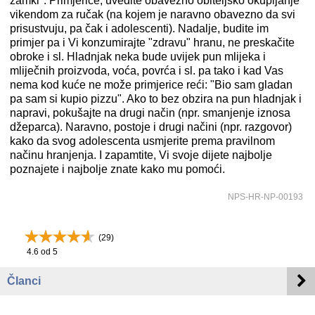
zamki". Primjerice, uvedite obavezno obiteljsko okupljanje
vikendom za ručak (na kojem je naravno obavezno da svi
prisustvuju, pa čak i adolescenti). Nadalje, budite im
primjer pa i Vi konzumirajte "zdravu" hranu, ne preskačite
obroke i sl. Hladnjak neka bude uvijek pun mlijeka i
mliječnih proizvoda, voća, povrća i sl. pa tako i kad Vas
nema kod kuće ne može primjerice reći: "Bio sam gladan
pa sam si kupio pizzu". Ako to bez obzira na pun hladnjak i
napravi, pokušajte na drugi način (npr. smanjenje iznosa
džeparca). Naravno, postoje i drugi načini (npr. razgovor)
kako da svog adolescenta usmjerite prema pravilnom
načinu hranjenja. I zapamtite, Vi svoje dijete najbolje
poznajete i najbolje znate kako mu pomoći.
NPS-HR-NP-00193
(
29
)
4.6
od 5
Članci