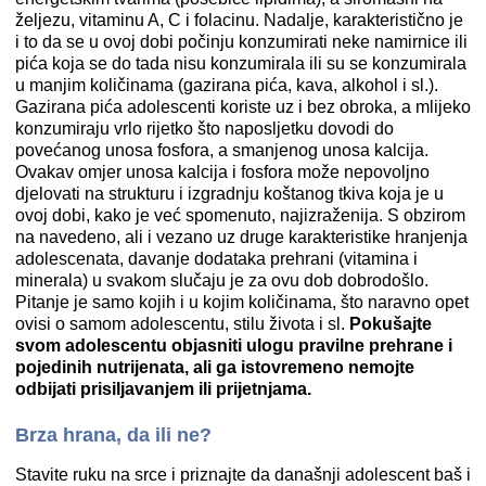
željezu, vitaminu A, C i folacinu. Nadalje, karakteristično je
i to da se u ovoj dobi počinju konzumirati neke namirnice ili
pića koja se do tada nisu konzumirala ili su se konzumirala
u manjim količinama (gazirana pića, kava, alkohol i sl.).
Gazirana pića adolescenti koriste uz i bez obroka, a mlijeko
konzumiraju vrlo rijetko što naposljetku dovodi do
povećanog unosa fosfora, a smanjenog unosa kalcija.
Ovakav omjer unosa kalcija i fosfora može nepovoljno
djelovati na strukturu i izgradnju koštanog tkiva koja je u
ovoj dobi, kako je već spomenuto, najizraženija. S obzirom
na navedeno, ali i vezano uz druge karakteristike hranjenja
adolescenata, davanje dodataka prehrani (vitamina i
minerala) u svakom slučaju je za ovu dob dobrodošlo.
Pitanje je samo kojih i u kojim količinama, što naravno opet
ovisi o samom adolescentu, stilu života i sl.
Pokušajte
svom adolescentu objasniti ulogu pravilne prehrane i
pojedinih nutrijenata, ali ga istovremeno nemojte
odbijati prisiljavanjem ili prijetnjama.
Brza hrana, da ili ne?
Stavite ruku na srce i priznajte da današnji adolescent baš i