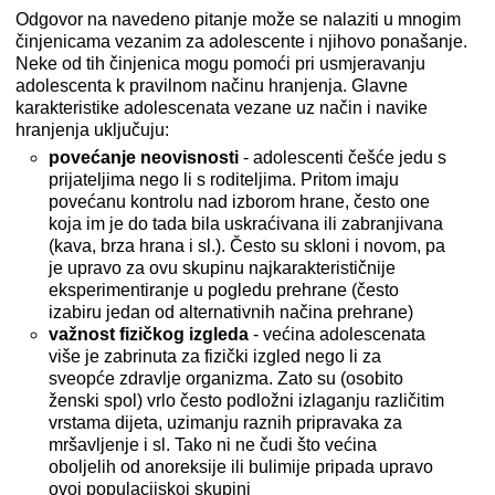
Odgovor na navedeno pitanje može se nalaziti u mnogim
činjenicama vezanim za adolescente i njihovo ponašanje.
Neke od tih činjenica mogu pomoći pri usmjeravanju
adolescenta k pravilnom načinu hranjenja. Glavne
karakteristike adolescenata vezane uz način i navike
hranjenja uključuju:
povećanje neovisnosti
- adolescenti češće jedu s
prijateljima nego li s roditeljima. Pritom imaju
povećanu kontrolu nad izborom hrane, često one
koja im je do tada bila uskraćivana ili zabranjivana
(kava, brza hrana i sl.). Često su skloni i novom, pa
je upravo za ovu skupinu najkarakterističnije
eksperimentiranje u pogledu prehrane (često
izabiru jedan od alternativnih načina prehrane)
važnost fizičkog izgleda
- većina adolescenata
više je zabrinuta za fizički izgled nego li za
sveopće zdravlje organizma. Zato su (osobito
ženski spol) vrlo često podložni izlaganju različitim
vrstama dijeta, uzimanju raznih pripravaka za
mršavljenje i sl. Tako ni ne čudi što većina
oboljelih od anoreksije ili bulimije pripada upravo
ovoj populacijskoj skupini