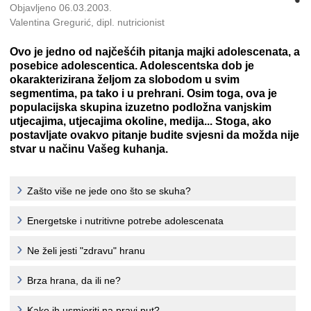
Objavljeno 06.03.2003.
Valentina Gregurić, dipl. nutricionist
Ovo je jedno od najčešćih pitanja majki adolescenata, a
posebice adolescentica. Adolescentska dob je
okarakterizirana željom za slobodom u svim
segmentima, pa tako i u prehrani. Osim toga, ova je
populacijska skupina izuzetno podložna vanjskim
utjecajima, utjecajima okoline, medija... Stoga, ako
postavljate ovakvo pitanje budite svjesni da možda nije
stvar u načinu Vašeg kuhanja.
Zašto više ne jede ono što se skuha?
Energetske i nutritivne potrebe adolescenata
Ne želi jesti "zdravu" hranu
Brza hrana, da ili ne?
Kako ih usmjeriti na pravi put?